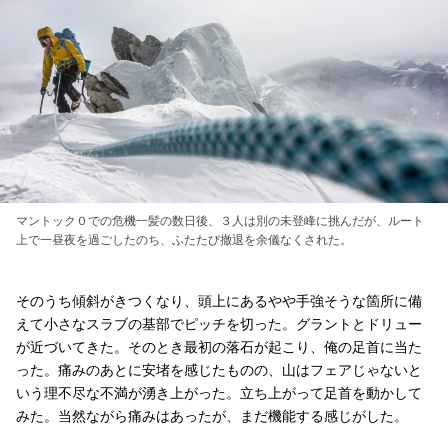
マントック０での危機一髪の数日後、３人は別の未登峰に挑んだが、ルート
上で一昼夜を過ごしたのち、ふたたび撤退を余儀なくされた。
そのうち傾斜がきつくなり、頭上にあるやや手強そうな箇所に備
えて小さなスラブの基部でピッチを切った。グラントとドリュー
が近づいてきた。そのとき最初の落石が起こり、俺の足首に当た
った。痛みのあとに安堵を感じたものの、山はフェアじゃないと
いう理不尽な不満が湧き上がった。立ち上がって足首を動かして
みた。当然ながら痛みはあったが、まだ機能する感じがした。