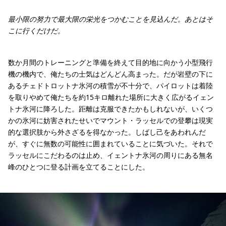
最小限の努力で最大限の栄光をつかむことを見込んだ。あとはそ
こに行くだけだ。
数か月間のトレーニングと準備を終えて目的地に向かう小型飛行
機の機内で、俺たちの士気はどんどん高まった。だが岩壁の下に
あるチェドトロットナ氷河の積雪が不十分で、パイロットは着陸
を取りやめて俺たちを約15キロ離れた場所に大きく広がるイェン
トナ氷河に降ろした。距離は克服できたかもしれないが、いくつ
かの氷河に妨害されたせいでマウント・ラッセルでの登攀は現実
的な選択肢から外さざるを得なかった。しばし己をあわれんだ
が、すぐに無数の可能性に囲まれていることに気づいた。それで
ラッセルにこだわるのは止め、イェントナ氷河の周りにある無名
峰のひとつに登る計画を立てることにした。