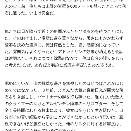
んの少し前、俺たちは未登の岩壁を600メートル登ったところで落
石に遭った。いまは安全だ。
俺たちは日が陰って近くの斜面がふたたび凍るのを待つことにし
た。そのおぞましい場所に身を置きながら、暑さにもかかわらず
登攀を決めた選択に、俺は愕然とした。皆、感情的になってい
た。雰囲気はよくなったが、アドレナリンの効果が消えると会話
は途切れた。それにつづく沈黙のなかで、俺は自分の誤りをじっ
と考えた
なぜ、あれほど明白な前兆を無視したのだろうか。
認めにくいが、山の極端な暑さを無視したのはじつはこれがはじ
めてではなかった。３年前、よどんだ大気と直射日光が巨大な落
石を引き起こし、パートナーの脚を打ち砕いた。近くにいた数人
のクライマーの助けとアルゼンチン陸軍のヘリコプター、そして
辛く長時間にわたる救出により、彼女は辛うじて生き延びた。自
分がその苦い経験から学ぶことができなかったという思いは、直
視できないほど腹立たしかった。俺のリスクに対する許容度は、
なぜこんなにも狂っているのだろうか。