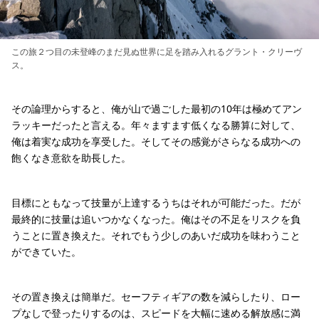
この旅２つ目の未登峰のまだ見ぬ世界に足を踏み入れるグラント・クリーヴ
ス。
その論理からすると、俺が山で過ごした最初の10年は極めてアン
ラッキーだったと言える。年々ますます低くなる勝算に対して、
俺は着実な成功を享受した。そしてその感覚がさらなる成功への
飽くなき意欲を助長した。
目標にともなって技量が上達するうちはそれが可能だった。だが
最終的に技量は追いつかなくなった。俺はその不足をリスクを負
うことに置き換えた。それでもう少しのあいだ成功を味わうこと
ができていた。
その置き換えは簡単だ。セーフティギアの数を減らしたり、ロー
プなしで登ったりするのは、スピードを大幅に速める解放感に満