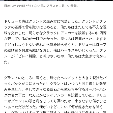
日差しがそれほど強くない日のアラスカ山脈での登攀。
ドリューと俺はグラントの進み方に愕然とした。グラントがクラ
ックの基部で雪を蹴りはじめると、俺たちはまたしても不安な視
線を交わした。明らかなクラックにアンカーを設置するのに四苦
八苦しているのが一目でわかった。待つのは苦痛だった。ますま
すどうしようもない遅れから気を紛らそうと、ドリューはロープ
の結び目を何度も結びなおし、俺はハーネスをいじくった。グラ
ントが「ビレイ解除」と叫ぶやいなや、俺たちは大急ぎで向かっ
た。
グラントのところに着くと、砕けたヘルメットと大きく裂けたバ
ックパックが目に入ったが、グラントはいつもと同じ優しい微笑
みを見せた。そしてさらなる落石から俺たちを守るオーバーハン
グの岩の下に、なんとかビレイアンカーを設置していた。ドリュ
ーがグラントの頭と肩をじっくり調べたが、小さなすり傷がひと
つあっただけだった。俺がいまどこにいて何が起きたかを聞く
と、グラントはすべて正確に答えた。妙な静けさに包まれた。ほ