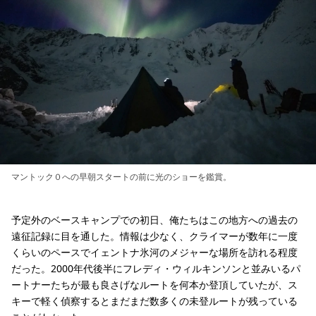
マントック０への早朝スタートの前に光のショーを鑑賞。
予定外のベースキャンプでの初日、俺たちはこの地方への過去の
遠征記録に目を通した。情報は少なく、クライマーが数年に一度
くらいのペースでイェントナ氷河のメジャーな場所を訪れる程度
だった。2000年代後半にフレディ・ウィルキンソンと並みいるパ
ートナーたちが最も良さげなルートを何本か登頂していたが、ス
キーで軽く偵察するとまだまだ数多くの未登ルートが残っている