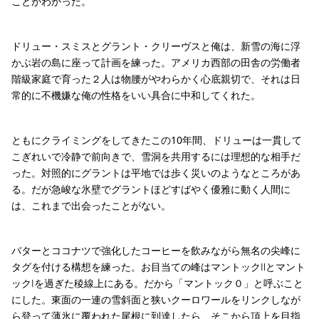
ことがわかった。
ドリュー・スミスとグラント・クリーヴスと俺は、新雪の海に浮
かぶ岩の島に座って計画を練った。アメリカ西部の田舎の労働者
階級家庭で育った２人は物腰がやわらかく心底親切で、それは日
常的に不機嫌な俺の性格をいい具合に中和してくれた。
ともにクライミングをしてきたこの10年間、ドリューは一貫して
こぎれいで冷静で前向きで、雪洞を共用するには理想的な相手だ
った。対照的にグラントは平地では歩く災いのようなところがあ
る。だが急峻な氷壁でグラントほどすばやく優雅に動く人間に
は、これまで出会ったことがない。
バターとココナツで強化したコーヒーを飲みながら無名の尖峰に
タグを付ける構想を練った。お目当ての峰はマントックⅡとマント
ックⅠを過ぎた稜線上にある。だから「マントック０」と呼ぶこと
にした。東面の一連の雪斜面と狭いクーロワールをリンクしなが
ら登って薄氷に覆われた尾根に到達したら、そこから頂上を目指