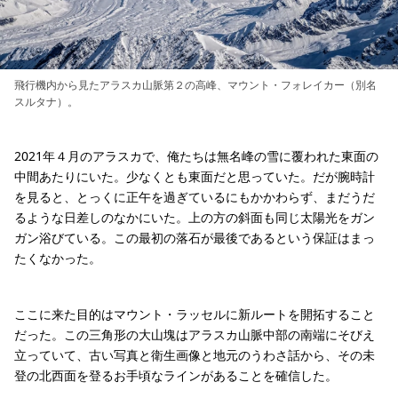
飛行機内から見たアラスカ山脈第２の高峰、マウント・フォレイカー（別名
スルタナ）。
2021年４月のアラスカで、俺たちは無名峰の雪に覆われた東面の
中間あたりにいた。少なくとも東面だと思っていた。だが腕時計
を見ると、とっくに正午を過ぎているにもかかわらず、まだうだ
るような日差しのなかにいた。上の方の斜面も同じ太陽光をガン
ガン浴びている。この最初の落石が最後であるという保証はまっ
たくなかった。
ここに来た目的はマウント・ラッセルに新ルートを開拓すること
だった。この三角形の大山塊はアラスカ山脈中部の南端にそびえ
立っていて、古い写真と衛生画像と地元のうわさ話から、その未
登の北西面を登るお手頃なラインがあることを確信した。