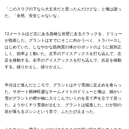
「このスラブの下なら大丈夫だと思ったんだけどな」と俺は謝っ
た。「全然、安全じゃないな」
12メートルほど左にある急峻な岩壁に走るクラックを、ドリュー
が指差した。グラントはすでにそこに向かうべく、トラバースし
はじめていた。しなやかな筋肉質の体がロボットのように規則正
しく、効率よく動いた。左手のアイスアックスを打ち込んで、左
足を移動する。右手のアイスアックスを打ち込んで、右足を移動
する。繰りかえし、繰りかえし。
半分ほど進んだところで、グラントはチリ雪崩に足止めを食らっ
た。サポート精神旺盛なチームメイトのドリューと俺は、細かい
雪がグラントの襟や袖に入りこんでいくのを見て声を立てて笑っ
た。ようやくチリ雪崩が止むと、グラントは猛進した。だが別の
岩が落ちるズシンという音で、ふたたび止まった。