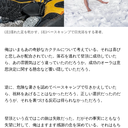
(左)濡れた足を乾かす。(右)ベースキャンプで日光浴をする著者。
俺はいまもあの奇妙なカクテルについて考えている。それは喜び
と悲しみが配合されていた。落石を逃れて登頂に成功していた
ら、あの雰囲気はどう違っていたのだろうか。成功のオーラは意
思決定に関する懸念など覆い隠していただろう。
逆に、危険な暑さを認めてベースキャンプで引きかえしていた
ら、祝杯をあげることはなかっただろう。正しい選択だったのだ
ろうが、それを裏づける反応は得られなかっただろう。
登頂という点ではこの旅は失敗だった。だがその事実にともなう
失望に対して、俺はますます感謝の念を深めている。それはもち