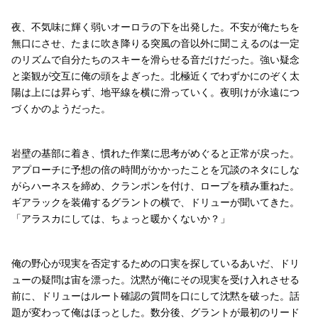
夜、不気味に輝く弱いオーロラの下を出発した。不安が俺たちを
無口にさせ、たまに吹き降りる突風の音以外に聞こえるのは一定
のリズムで自分たちのスキーを滑らせる音だけだった。強い疑念
と楽観が交互に俺の頭をよぎった。北極近くでわずかにのぞく太
陽は上には昇らず、地平線を横に滑っていく。夜明けが永遠につ
づくかのようだった。
岩壁の基部に着き、慣れた作業に思考がめぐると正常が戻った。
アプローチに予想の倍の時間がかかったことを冗談のネタにしな
がらハーネスを締め、クランポンを付け、ロープを積み重ねた。
ギアラックを装備するグラントの横で、ドリューが聞いてきた。
「アラスカにしては、ちょっと暖かくないか？」
俺の野心が現実を否定するための口実を探しているあいだ、ドリ
ューの疑問は宙を漂った。沈黙が俺にその現実を受け入れさせる
前に、ドリューはルート確認の質問を口にして沈黙を破った。話
題が変わって俺はほっとした。数分後、グラントが最初のリード