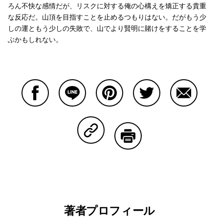
ろん不快な感情だが、リスクに対する俺の心構えを矯正する貴重
な反応だ。山頂を目指すことを止めるつもりはない。だがもう少
しの運ともう少しの失敗で、山でより賢明に賭けをすることを学
ぶかもしれない。
Facebookで共有する
Lineで共有する
Pinterestで共有する
Twitterで共有する
Emailで
Copy Linkで共有する
印刷する
著者プロフィール