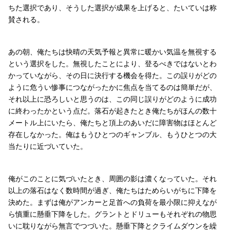
ちた選択であり、そうした選択が成果を上げると、たいていは称
賛される。
あの朝、俺たちは快晴の天気予報と異常に暖かい気温を無視する
という選択をした。無視したことにより、登るべきではないとわ
かっていながら、その日に決行する機会を得た。この誤りがどの
ように危うい惨事につながったかに焦点を当てるのは簡単だが、
それ以上に恐ろしいと思うのは、この同じ誤りがどのように成功
に終わったかという点だ。落石が起きたとき俺たちがほんの数十
メートル上にいたら、俺たちと頂上のあいだに障害物はほとんど
存在しなかった。俺はもうひとつのギャンブル、もうひとつの大
当たりに近づいていた。
俺がこのことに気づいたとき、周囲の影は濃くなっていた。それ
以上の落石はなく数時間が過ぎ、俺たちはためらいがちに下降を
決めた。まずは俺がアンカーと足首への負荷を最小限に抑えなが
ら慎重に懸垂下降をした。グラントとドリューもそれぞれの物思
いに耽りながら無言でつづいた。懸垂下降とクライムダウンを繰