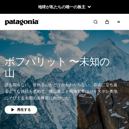
地球が私たちの唯一の株主
ボフパリット 〜未知の
山
誰も知らない、登れる山かどうかもわからない。原点に立ち返
るような挑戦を求めて、横山勝丘と鳴海玄希はパキスタン奥地
にそびえる未開の岩峰群に向かった。
再生する