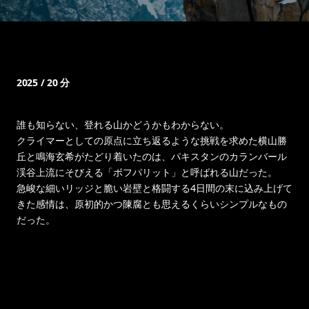
2025 / 20 分
誰も知らない、登れる山かどうかもわからない。
クライマーとしての原点に立ち返るような挑戦を求めた横山勝
丘と鳴海玄希がたどり着いたのは、パキスタンのカランバール
渓谷上流にそびえる「ボフパリット」と呼ばれる山だった。
急峻な細いリッジと脆い岩壁と格闘する4日間の末に込み上げて
きた感情は、原初的かつ陳腐とも思えるくらいシンプルなもの
だった。