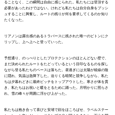
ることなく、この瞬間は自由に感じられた。私たちには登頂する
必要があったわけではない。けれども私たちは自分自身をプッシ
ュすることに興奮し、ルートの残りが何を要求してくるのか知り
たくなった。
リアノンは露出感のあるトラバースに残された唯一のピトンにク
リップし、上へ上へと登っていった。
予想通り、のっぺりとしたプロテクションのほとんどない壁で、
まだ決められたルートをたどっているという目印なるものを探し
ながら登る私たちのペースは落ちた。昼過ぎには太陽が稜線の陰
に隠れ、気温は急降下した。迫りくる暗闇と競争しながら、私た
ちは夕暮れどきに最終ピッチをトップアウトした。寒さが体を貫
き、私たちはお祝いと暖をとるために踊った。月明かりに照らさ
れ、雪の峰々が周囲に浮かび上がった。
私たちは抱き合って喜びと安堵で顔をほころばせ、ラペルステー