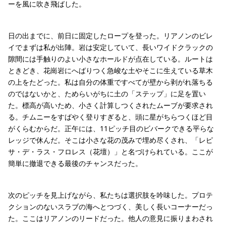
ーを風に吹き飛ばした。
日の出までに、前日に固定したロープを登った。リアノンのビレ
イでまずは私が出陣。岩は安定していて、長いワイドクラックの
隙間には手触りのよい小さなホールドが点在している。ルートは
ときどき、花崗岩にへばりつく急峻な土やそこに生えている草木
の上をたどった。私は自分の体重ですべてが壁から剥がれ落ちる
のではないかと、ためらいがちに土の「ステップ」に足を置い
た。標高が高いため、小さく計算しつくされたムーブが要求され
る。チムニーをすばやく登りすぎると、頭に星がちらつくほど目
がくらむからだ。正午には、11ピッチ目のビバークできる平らな
レッジで休んだ。そこは小さな花の茂みで埋め尽くされ、「レピ
サ・デ・ラス・フロレス（花壇）」と名づけられている。ここが
簡単に撤退できる最後のチャンスだった。
次のピッチを見上げながら、私たちは選択肢を吟味した。プロテ
クションのないスラブの海へとつづく、美しく長いコーナーだっ
た。ここはリアノンのリードだった。他人の意見に振りまわされ