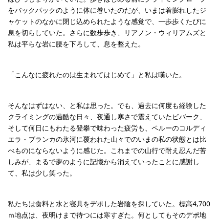
をバックパックのように体に巻いたのだが、いまは着膨れしたジ
ャケットのなかに閉じ込められたような感覚で、一歩歩くたびに
息を切らしていた。さらに数歩歩き、リアノン・ウィリアムズと
私は平らな岩に腰を下ろして、息を整えた。
「こんなに疲れたのは生まれてはじめて」と私は嘆いた。
そんなはずはない、と私は思った。でも、過去に何度も経験した
クライミングの過酷な日々、夜通し寒さで震えていたビバーク、
そして何日にもわたる登攀で味わった疲労も、ペルーのコルディ
エラ・ブランカの氷河に覆われた山々でのいまの私の状態とは比
べものにならないように感じた。これまでの山行で耐え忍んだ苦
しみが、まるで夢のように記憶から消えていったことに感謝し
て、私は少し笑った。
私たちは食料と水と寝具をデポした岩陰を探していた。標高4,700
ｍ地点は、夜明けまで待つには寒すぎた。何としてもそのデポ地