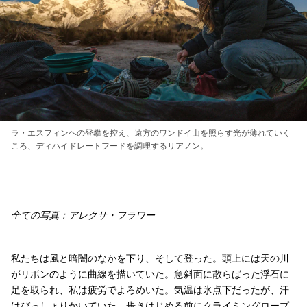
ラ・エスフィンヘの登攀を控え、遠方のワンドイ山を照らす光が薄れていく
ころ、ディハイドレートフードを調理するリアノン。
全ての写真：アレクサ・フラワー
私たちは風と暗闇のなかを下り、そして登った。頭上には天の川
がリボンのように曲線を描いていた。急斜面に散らばった浮石に
足を取られ、私は疲労でよろめいた。気温は氷点下だったが、汗
はびっしょりかいていた。歩きはじめる前にクライミングロープ