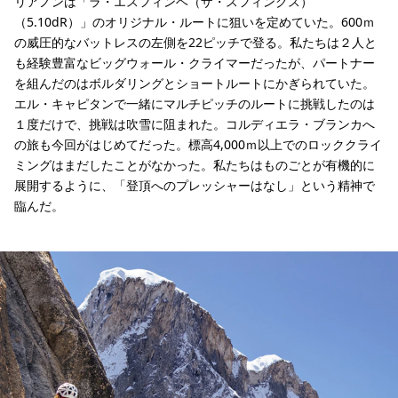
リアノンは「ラ・エスフィンヘ（ザ・スフィンクス）
（5.10dR）」のオリジナル・ルートに狙いを定めていた。600ｍ
の威圧的なバットレスの左側を22ピッチで登る。私たちは２人と
も経験豊富なビッグウォール・クライマーだったが、パートナー
を組んだのはボルダリングとショートルートにかぎられていた。
エル・キャピタンで一緒にマルチピッチのルートに挑戦したのは
１度だけで、挑戦は吹雪に阻まれた。コルディエラ・ブランカへ
の旅も今回がはじめてだった。標高4,000ｍ以上でのロッククライ
ミングはまだしたことがなかった。私たちはものごとが有機的に
展開するように、「登頂へのプレッシャーはなし」という精神で
臨んだ。