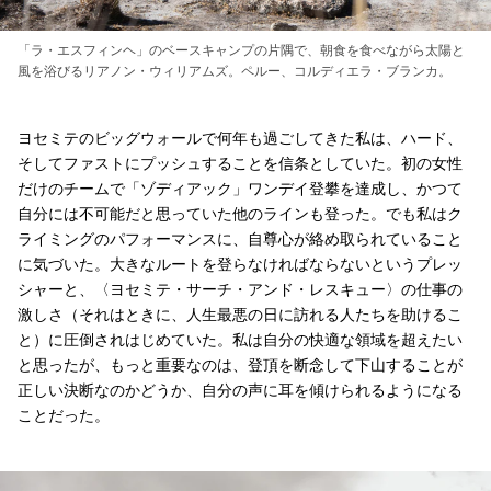
「ラ・エスフィンヘ」のベースキャンプの片隅で、朝食を食べながら太陽と
風を浴びるリアノン・ウィリアムズ。ペルー、コルディエラ・ブランカ。
ヨセミテのビッグウォールで何年も過ごしてきた私は、ハード、
そしてファストにプッシュすることを信条としていた。初の女性
だけのチームで「ゾディアック」ワンデイ登攀を達成し、かつて
自分には不可能だと思っていた他のラインも登った。でも私はク
ライミングのパフォーマンスに、自尊心が絡め取られていること
に気づいた。大きなルートを登らなければならないというプレッ
シャーと、〈ヨセミテ・サーチ・アンド・レスキュー〉の仕事の
激しさ（それはときに、人生最悪の日に訪れる人たちを助けるこ
と）に圧倒されはじめていた。私は自分の快適な領域を超えたい
と思ったが、もっと重要なのは、登頂を断念して下山することが
正しい決断なのかどうか、自分の声に耳を傾けられるようになる
ことだった。