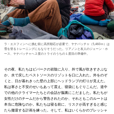
ラ・エスフィンヘに挑む前に高所順応が必要で、ヤナパッチャ（5,460ｍ）は
雪を登るトレーニングにもなりそうだった。リアノンと友人のジェーン・ホ
ース、ヤナパッチャへ２度のトライのうちの１度目の準備中。
その夜、私たちはビバークの岩陰に入り、外で風が吹きすさぶな
か、水で戻したペストソースのリゾットを口に入れた。外をのぞ
くと、日が暮れきった壁の上部にヘッドランプの灯りが見えた。
私は寒さと不安のせいもあって震え、寝袋にもぐりこんだ。道中
での他のクライマーたちとの会話が脳裏にこだました。私たちが
女性だけのチームだから警告されたのか、それともこのルートは
本当に危険なのか。私たちは寝る前に、リスクが高すぎると感じ
たら撤退する計画を練った。そして、私はいくらかのプレッシャ