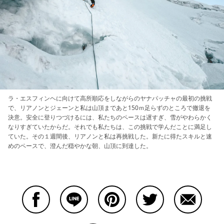
ラ・エスフィンヘに向けて高所順応をしながらのヤナパッチャの最初の挑戦
で、リアノンとジェーンと私は山頂まであと150ｍ足らずのところで撤退を
決意。安全に登りつづけるには、私たちのペースは遅すぎ、雪がやわらかく
なりすぎていたからだ。それでも私たちは、この挑戦で学んだことに満足し
ていた。その１週間後、リアノンと私は再挑戦した。新たに得たスキルと速
めのペースで、澄んだ穏やかな朝、山頂に到達した。
Facebookで共有する
Lineで共有する
Pinterestで共有する
Twitterで共有する
Emailで