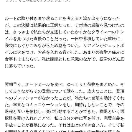
つづく。そこを登るリアノンとジェーン。
ルートの取り付きまで戻ることを考えると涙が出そうになった
が、この決断は結果的に正解だった。デポ地の岩陰を見つけたの
は、さっきまで私たちが見逃していたかすかなクライマーのトレ
イルを見つけた直後のことだった。一日中蓄積していた重圧に、
寝袋にもぐりこみながらため息をついた。リアノンがジェットボ
イルに火をつけ、お茶を入れる音がした。あまりの疲労と痛みに
食事もままならず、私は朦朧とした意識のなかで、疲労のどん底
に落ちていった。
翌朝早く、オートミールを食べ、ゆっくりと荷物をまとめた。そ
して歩きながらその登攀について話をした。皮肉なことに、登頂
へのプレッシャーがなかったことが、私たちの登頂を助けてくれ
た。率直なコミュニケーションをし、期待はしないことで、その
過程と互いを信頼し、楽に行動することができた。撤退という選
択肢を受け入れたことで、私は自分の声に耳を傾け、完璧主義を
手放すことが容易になった。それは山との付き合い方、そして私
が理想とするクライミング・パートナー像への一歩だと感じた。