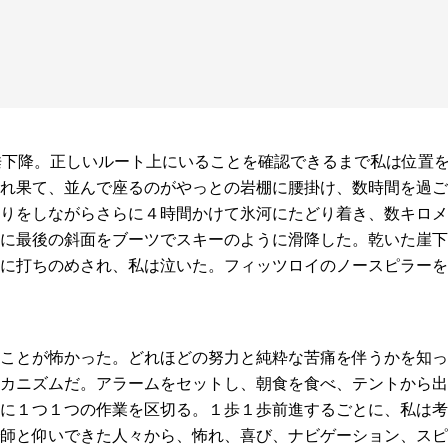
垂下降。正しいルート上にいることを確認できるまで私は位置
れ果て、並んで座るのがやっとの岩棚に腰掛け、数時間を過ご
りをしながらさらに４時間かけて氷河にたどり着き、数キロメ
に最後の斜面をブーツでスキーのように滑降した。乾いた崖下
に打ちのめされ、私は泣いた。フィッツロイのノースピラーを
ことが怖かった。どれほどの努力と純粋な苦痛を伴うかを知っ
カニズムだ。アラームをセットし、朝食を食べ、テントから出
に１つ１つの作業を区切る。１歩１歩前進するごとに、私は考
師と仰いできた人々から、怖れ、喜び、ナビゲーション、スピ