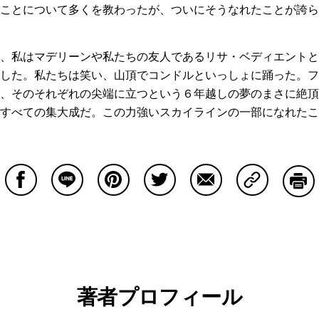
ことについて多くを教わったが、ついにそうなれたことが誇ら
、私はマデリーンや私たちの友人であるリサ・ベディエントと
した。私たちは笑い、山頂でコンドルといっしょに踊った。フ
、そのそれぞれの尖端に立つという６年越しの夢のまさに絶頂
だすべての集大成だ。この力強いスカイラインの一部になれたこ
Facebookで共有する
Lineで共有する
Pinterestで共有する
Twitterで共有する
Emailで共有する
Copy Lin
印刷
著者プロフィール