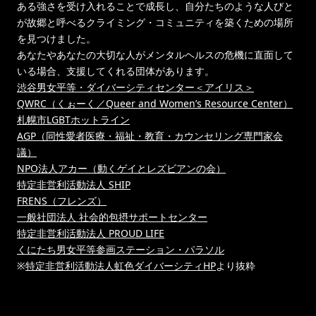
ある強さを受け入れることで成長し、自分たちのような人びと
が故郷と呼べるクライミング・コミュニティを築くための場所
を見つけました。
あなたやあなたの大切な人がメンタルヘルスの危機に直面して
いる場合、支援してくれる団体があります。
渋谷男女平等・ダイバーシティセンター＜アイリス＞
QWRC（くぉーく／Queer and Women’s Resource Center）
札幌市LGBTホットライン
AGP（同性愛者医療・福祉・教育・カウンセリング専門家会
議）
NPO法人アカー（動くゲイとレズビアンの会）
特定非営利活動法人 SHIP
FRENS（フレンズ）
一般社団法人 社会的包摂サポートセンター
特定非営利活動法人 PROUD LIFE
くにたち男女平等参画ステーション・パラソル
※
特定非営利活動法人虹色ダイバーシティHP
より抜粋