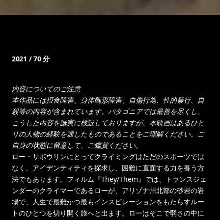
2021 / 70 分
内容についてのご注意
本作品には摂食障害、身体醜形障害、自傷行為、性的暴行、自
殺等の内容が含まれています。パタゴニアでは最善を尽くし、
こうした内容を誠実に検証しておりますが、本映画はあるひと
りの人物の経験を通したものであることをご理解ください。ご
自身の状態に留意して、ご鑑賞ください。
ロー・サボウリンにとってクライミングはただのスポーツでは
なく、アイデンティティを探求し、困難に直面する力を養う方
法でもあります。フィルム『They/Them』では、トランスジェ
ンダーのクライマーであるローが、アリゾナ州北部の砂岩の岩
場で、人生で最難かつ最もインスピレーションをもたらすルー
トのひとつを切り開く旅へと出ます。ローはそこで弱さの中に