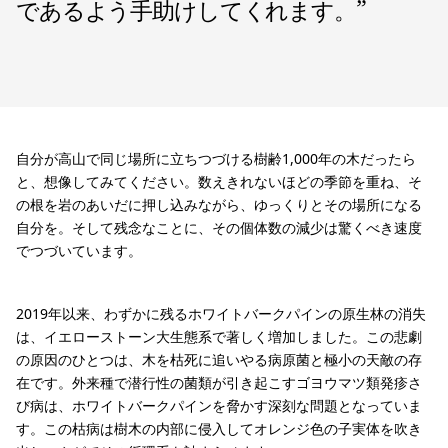
であるよう手助けしてくれます。
”
自分が高山で同じ場所に立ちつづける樹齢1,000年の木だったら
と、想像してみてください。数えきれないほどの季節を重ね、そ
の根を岩のあいだに押し込みながら、ゆっくりとその場所になる
自分を。そして残念なことに、その個体数の減少は驚くべき速度
でつづいています。
2019年以来、わずかに残るホワイトバークパインの原生林の消失
は、イエローストーン大生態系で著しく増加しました。この悲劇
の原因のひとつは、木を枯死に追いやる病原菌と極小の天敵の存
在です。外来種で潜行性の菌類が引き起こすゴヨウマツ類発疹さ
び病は、ホワイトバークパインを脅かす深刻な問題となっていま
す。この枯病は樹木の内部に侵入してオレンジ色の子実体を吹き