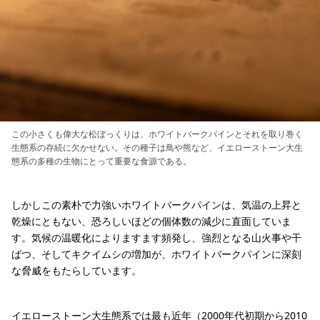
この小さくも偉大な松ぼっくりは、ホワイトバークパインとそれを取り巻く
生態系の存続に欠かせない。その種子は鳥や熊など、イエローストーン大生
態系の多種の生物にとって重要な食源である。
しかしこの素朴で力強いホワイトバークパインは、気温の上昇と
乾燥にともない、恐ろしいほどの個体数の減少に直面していま
す。気候の温暖化によりますます頻発し、強烈となる山火事や干
ばつ、そしてキクイムシの増加が、ホワイトバークパインに深刻
な脅威をもたらしています。
イエローストーン大生態系では最も近年（2000年代初期から2010