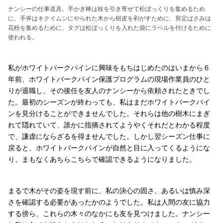
ナンシーの仕事道具。手かぎ棒は枝を引き寄せて松ぼっくりを集めるため
に、手斧はキクイムシにやられた木から樹皮を剥がすために、剪定ばさみは
花粉を集めるために、タグは松ぼっくりを入れた袋にラベルを付けるために
使われる。
私がホワイトバークパインに興味をもちはじめたのはいまから６
年前、ホワイトバークパイン保護プログラムの現場作業員のひと
りが退職し、その後任を友人のナンシーから依頼されたときでし
た。最初のシーズンが終わっても、私はまだホワイトバークパイ
ンを見分けることができませんでした。それらは他の樹木にまぎ
れて隠れていて、誰かに指摘されてようやくそれだとわかる程度
で、謙虚にならざるを得ませんでした。しかし翌シーズン仕事に
戻ると、ホワイトバークパインが自然と目に入ってくるようにな
り、まもなくあちらこちらで確認できるようになりました。
まるで木がその姿を現す前に、私の決心の固さ、あるいは慎み深
さを確認する必要があったかのようでした。私は人間の友に協力
する傍ら、これらの木々のなかにも友を見つけました。ナンシー