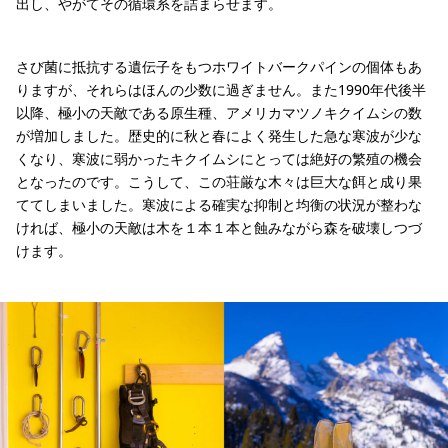
出し、やがてその循環系を詰まらせます。
さび菌に抵抗する遺伝子をもつホワイトバークパインの個体もあ
りますが、それらはほんの少数に過ぎません。また1990年代後半
以降、極小の天敵である原生種、アメリカマツノキクイムシの数
が増加しました。歴史的に秋と春によく発生した急な寒波が少な
くなり、寒波に弱かったキクイムシにとっては絶好の繁殖の機会
となったのです。こうして、この荘厳な木々は巨大な餌と成り果
ててしまいました。寒波による確実な抑制と均衡の状況が整わな
ければ、極小の天敵は木を１本１本と蝕みながら森を破壊しつづ
けます。