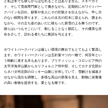
と私は冬でも彼らからはなれることはありません。スキーガイ
ド、そして雪崩専門家として働きながら、定期的にホワイトバー
クパインを訪れ、顧客や友人にその壮観さを伝えながら、申し分
のない樹間を滑ります。これらの太古の巨木に迎えられ、囲まれ
ながら、その立ち姿のあいだに積もった新雪の上を舞うのです。
彼らはいつもそこにいて、動じることなく順応し、その優美な存
在を介して、訪れる者たちに教訓を与えます。
ホワイトバークパインは厳しい環境の舞台でもとてもよく繁茂し
ます。ホワイトバークパインは五針葉マツの一種で、何百年とい
う樹齢に達する木もあります。ブリティッシュ・コロンビア州の
太平洋海岸山脈からカリフォルニア州中部、そしてカナダ北部か
らネバダ州北部のロッキー山脈に分布していて、雪解けを減速さ
せながら流出を調整し、多様な高山の群落を支え、動物に栄養価
の高い食物を提供する、要となる種です。