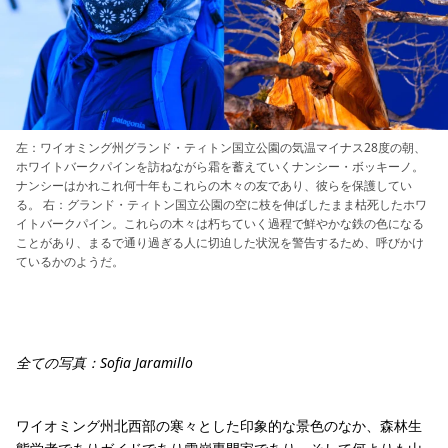
左：ワイオミング州グランド・ティトン国立公園の気温マイナス28度の朝、
ホワイトバークパインを訪ねながら霜を蓄えていくナンシー・ボッキーノ。
ナンシーはかれこれ何十年もこれらの木々の友であり、彼らを保護してい
る。 右：グランド・ティトン国立公園の空に枝を伸ばしたまま枯死したホワ
イトバークパイン。これらの木々は朽ちていく過程で鮮やかな鉄の色になる
ことがあり、まるで通り過ぎる人に切迫した状況を警告するため、呼びかけ
ているかのようだ。
全ての写真：Sofia Jaramillo
ワイオミング州北西部の寒々とした印象的な景色のなか、森林生