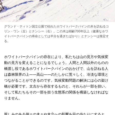
グランド・ティトン国立公園で枯れたホワイトバークパインの木を訪ねるコ
リン・ワン（左）とナンシー（右）。この木は樹齢700年以上（健康なホワ
イトバークパインの寿命としては半分を過ぎたばかり）とナンシーは推定す
る。
ホワイトバークパインの存在により、私たちは山の見方や気候変
動の見方を変えることになるでしょう。人間と人間以外のものの
橋渡し役であるホワイトバークパインのおかげで、山を訪ねる人
は森林限界の上――高山――のたしかに荒々しく、冷淡な環境と
つながることができるのです。気候変動問題の解決には心の架け
橋が必要です。太古から存在するものと、それらが一部を担い、
そして私たちもその一部を担う生態系の関係を構築しなければな
りません。
親しみのある個々の木々や木立への影響を目の当たりにすると、