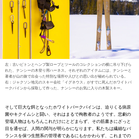
左：古いピトンとヘンプ製ロープとツールのコレクションの横に吊り下げら
れた、ナンシーの木登り用ハーネス。それぞれのアイテムには、ナンシーと
著者が山の旅で出会った特別な場所や人びとの思い出が秘められている。
右：ジャクソン地元のスキー会社「イグネウス」がすでに死んだホワイトバ
ークパインから採取して作った、ナンシーのお気に入りの木製スキー。
そして巨大な餌となったホワイトバークパインは、迫りくる病原
菌やキクイムシと闘い、それはまるで殉教者のようです。悲劇の
登場人物はもちろんこれだけにとどまらず、その筋書きにざっと
目を通せば、人間の関与が明らかになります。私たちは繊細なバ
ランスを保つ生態系の管理者であるにもかかわらず、これまでの