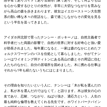
態学者でありガイドであり雪崩専門家であり、そして何よりも山
を心から愛するひとりの女性が、非常に大切なつながりを育みな
がら高山の森を歩きまわります。彼女はイエローストーン大生態
系の類い稀な木々の世話をし、森で過ごしながらその変化を見る
という半生を送ってきました。
アイダホ州北部で育ったナンシー・ボッキーノは、自然主義者で
科学者だった両親の影響で、自然の世界に対する好奇心と強い愛
が助長されました。毎年夏になると、一家は森のなかにとめたフ
ォルクスワーゲンのバスを住処として暮らしました。やがてナン
シーはワイオミング州ティトンにある高山の森とその周辺に住む
人たちのなかに、自分の居場所を固めました。木に携わる仕事は
それから1年も経たないうちにはじまりました。
その理由を知りたいという人に、ナンシーは「木が私を選んだの
よ、私が木を選んだのではなくて」と語ります。木は彼女の心の
友であり、忍耐、つながり、ねばり強さ、適応力という、人生の
最も純粋な倫理を教えてくれる先生です。ホワイトバークパイン