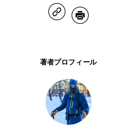
Facebookで共有する
Lineで共有する
Pinterestで共有する
Twitterで共有する
Emailで
Copy Linkで共有する
印刷する
著者プロフィール