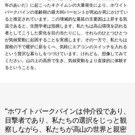
年のあいだ）に起こったキクイムシの大量発生により、ホワイト
バークパインの老齢樹の最大80パーセントが死ぬか死にかけてい
ると推定されています。この壊滅的な蔓延の主要因は上昇する気
温であると、生態学者は指摘します。私たちは高山環境を訪れる
者としてこうした変化を目の当たりにし、それらのひとつひとつ
が気候変動に起因することを実感します。その一方で、私たちは
屋根の下で暖炉に薪をくべ、気軽にエアコンのスイッチを入れる
という贅沢な暮らしをつづけています。けれども、想像してみて
ください。山の上の高所で生き、気候変動をより直接的に体験す
るということを。
“
ホワイトバークパインは仲介役であり、
目撃者であり、私たちの選択をじっと観
察しながら、私たちが高山の世界と親密