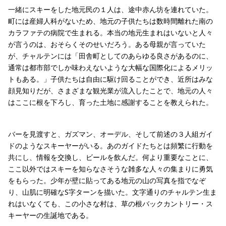
一緒にスキーをした地元民の１人は、途中赤ん坊を連れていた。
町には産婦人科がないため、地元の子供たちは数時間離れた南の
カラファテの病院で生まれる。本当の地元生まれはいないと人々
が言うのは、おそらくそのせいだろう。ある母親が言っていた
が、チャルテンには「田舎町としてのあらゆる良さがあるのに、
通常は都市部でしか味わえないような大幅な国際化によるメリッ
トもある。」子供たちは自由に駆け回ることができ、近所はみな
顔見知りだが、さまざまな観光業が流入したことで、地元の人々
はここに根を下ろし、育った土地に感謝することを教えられた。
バーを見渡すと、ガズマン、オーデル、そして前述の３人組ガイ
ドのようなスキーヤーがいる。あのガイドたちとは頻繁に行動を
共にし、情報を交換し、ビールを飲んだ。何より重要なことに、
ここ以外ではスキーを知らなさそうな雑多な人々の集まりに勇気
をもらった。少年が壁に貼ってある地元の山の写真を指でなぞ
り、山肌に明確なS字ターンを描いた。文字通りのチャルテン生ま
れはいなくても、この小さな村は、草の根バックカントリー・ス
キーヤーの生誕地である。