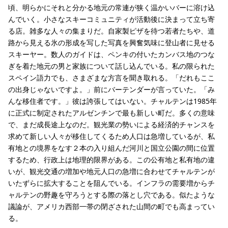
頃、明らかにそれと分かる地元の常連が狭く温かいバーに溶け込
んでいく。小さなスキーコミュニティが活動後に決まって立ち寄
る店。雑多な人々の集まりだ。自家製ピザを待つ若者たちや、道
路から見える氷の形成を写した写真を興奮気味に登山者に見せる
スキーヤー。数人のガイドは、ペンキの付いたカンバス地のつな
ぎを着た地元の男と家族について話し込んでいる。私の限られた
スペイン語力でも、さまざまな方言を聞き取れる。「だれもここ
の出身じゃないですよ。」前にバーテンダーが言っていた。「み
んな移住者です。」彼は誇張してはいない。チャルテンは1985年
に正式に制定されたアルゼンチンで最も新しい町だ。多くの意味
で、まだ成長途上なのだ。観光業の勢いによる経済的チャンスを
求めて新しい人々が移住してくるため人口は急増しているが、私
有地との境界をなす２本の入り組んだ河川と国立公園の間に位置
するため、行政上は地理的限界がある。この公有地と私有地の違
いが、観光交通の増加や地元人口の急増に合わせてチャルテンが
いたずらに拡大することを阻んでいる。インフラの需要増からチ
ャルテンの野趣を守ろうとする際の落とし穴である。似たような
議論が、アメリカ西部一帯の閉ざされた山間の町でも高まってい
る。