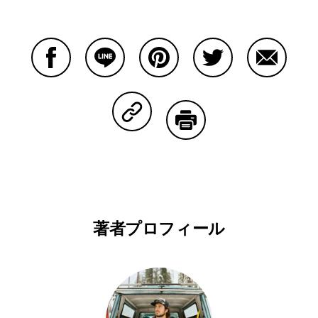
Facebookで共有する
Lineで共有する
Pinterestで共有する
Twitterで共有する
Emailで
Copy Linkで共有する
印刷する
著者プロフィール