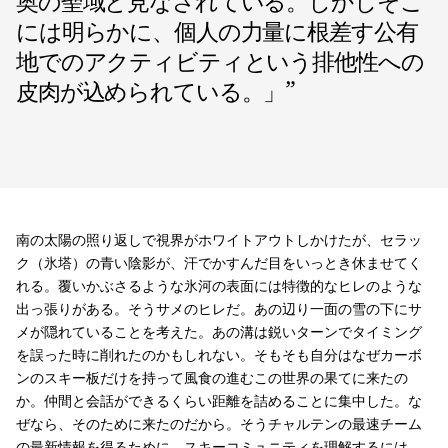
奥の聖域と見なされている。しかしそこ
には明らかに、個人の力量に根差す公有
地でのアクティビティという排他性への
皮肉が込められている。」
”
南の太陽の照り返しで視界がホワイトアウトしかけたが、セラッ
ク（氷塔）の青い陰影が、汗でかすんだ目をいっとき休ませてく
れる。覆いかぶさるような氷河の表面には特徴的なヒレのような
出っ張りがある。そうサメのヒレだ。あの辺り一面の雪の下にサ
メが隠れていることを考えた。あの溝は鋭いターンでタイミング
を誤った時に削れたのかもしれない。そもそも自分はなぜカーボ
ンのスキー板だけを持って風食の進むこの世界の果てに来たの
か。仲間と会話ができるくらい距離を詰めることに集中した。な
ぜなら、そのために来たのだから。そうチャルテンの最速チーム
の最新情報を得るために。スキーコミュニティを理解するには、