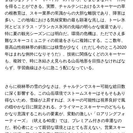
を得ることができる。実際、チャルテンにおけるスキーヤーの草
の根教育は、スキー業界の常識からの大胆な離脱であり、障害は
多い。この地域における気候変動の最も顕著な兆しは、トーレ氷
河とピエドラス・ブランカス氷河の先端の明らかな後退であり、
特に夏の観光シーズンには明白だ。環境の危機は、ただでさえ多
難なスキーコミュニティの前途をさらに複雑にする。ここ数年、
亜高山性樹林帯の斜面には積雪が少なく（ただし今のところ2020
年はまれな例外になりそうだ）、技術に関係なくどのスキーヤー
も、複雑で、時に氷結さえ見られる山岳地形を目指さなければな
らず、学習曲線はさらに急こう配になっている。
さらに樹林帯の雪の少なさは、チャルテンでスキー可能な総日数
に深く影響する。この山岳環境でストームスキーはそもそもあり
得ないため、雪線が上昇すれば、スキーの可能性は視界良好で風
の穏やかな日に限定される。クライマーとスキーヤーのどちらも
かなり意識するこれらの要素が、変動の激しい「ロアリングフォ
ーティーズ」（吠える40度）では、プレミアム付きの幸運なの
だ。初心者にとって親切な環境とはとても言えない。営業スキー