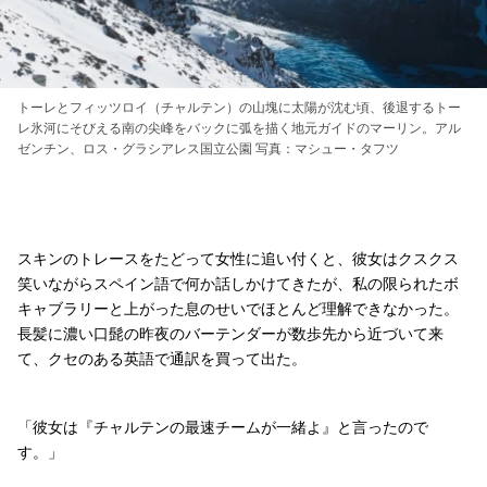
トーレとフィッツロイ（チャルテン）の山塊に太陽が沈む頃、後退するトー
レ氷河にそびえる南の尖峰をバックに弧を描く地元ガイドのマーリン。アル
ゼンチン、ロス・グラシアレス国立公園 写真：マシュー・タフツ
スキンのトレースをたどって女性に追い付くと、彼女はクスクス
笑いながらスペイン語で何か話しかけてきたが、私の限られたボ
キャブラリーと上がった息のせいでほとんど理解できなかった。
長髪に濃い口髭の昨夜のバーテンダーが数歩先から近づいて来
て、クセのある英語で通訳を買って出た。
「彼女は『チャルテンの最速チームが一緒よ』と言ったので
す。」