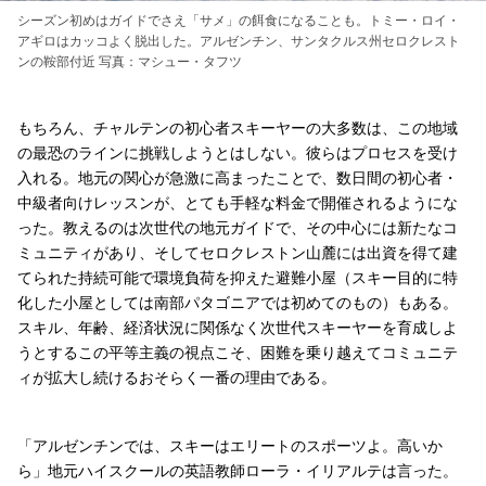
シーズン初めはガイドでさえ「サメ」の餌食になることも。トミー・ロイ・
アギロはカッコよく脱出した。アルゼンチン、サンタクルス州セロクレスト
ンの鞍部付近 写真：マシュー・タフツ
もちろん、チャルテンの初心者スキーヤーの大多数は、この地域
の最恐のラインに挑戦しようとはしない。彼らはプロセスを受け
入れる。地元の関心が急激に高まったことで、数日間の初心者・
中級者向けレッスンが、とても手軽な料金で開催されるようにな
った。教えるのは次世代の地元ガイドで、その中心には新たなコ
ミュニティがあり、そしてセロクレストン山麓には出資を得て建
てられた持続可能で環境負荷を抑えた避難小屋（スキー目的に特
化した小屋としては南部パタゴニアでは初めてのもの）もある。
スキル、年齢、経済状況に関係なく次世代スキーヤーを育成しよ
うとするこの平等主義の視点こそ、困難を乗り越えてコミュニテ
ィが拡大し続けるおそらく一番の理由である。
「アルゼンチンでは、スキーはエリートのスポーツよ。高いか
ら」地元ハイスクールの英語教師ローラ・イリアルテは言った。