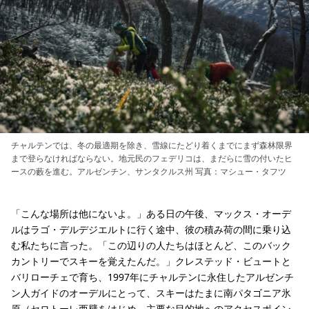
チャルテンでは、冬の最適期を除き、雪線にたどり着くまでにまず森林限界
まで登らなければならない。地元民のフェデリコは、まだらに雪の付いたヒ
ースの藪を進む。アルゼンチン、サンタクルス州 写真：マシュー・タフツ
「こんな場所は他にないよ。」ある日の午後、マックス・オーデ
ルはラゴ・デルデジエルトに行く途中、彼の積み荷の間に乗り込
む私たちに言った。「この辺りの人たちはほとんど、このバック
カントリーでスキーを覚えたんだ。」クレステッド・ビュートと
バリローチェで育ち、1997年にチャルテンに永住したアルゼンチ
ン人ガイドのオーデルにとって、スキーはたまに南パタゴニア氷
原（セロトーレ西壁をはじめ、主要な目的地へのアクセスポイン