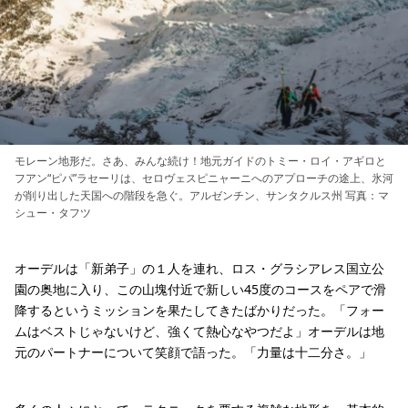
モレーン地形だ。さあ、みんな続け！地元ガイドのトミー・ロイ・アギロと
フアン“ピパ”ラセーリは、セロヴェスピニャーニへのアプローチの途上、氷河
が削り出した天国への階段を急ぐ。アルゼンチン、サンタクルス州 写真：マ
シュー・タフツ
オーデルは「新弟子」の１人を連れ、ロス・グラシアレス国立公
園の奥地に入り、この山塊付近で新しい45度のコースをペアで滑
降するというミッションを果たしてきたばかりだった。「フォー
ムはベストじゃないけど、強くて熱心なやつだよ」オーデルは地
元のパートナーについて笑顔で語った。「力量は十二分さ。」