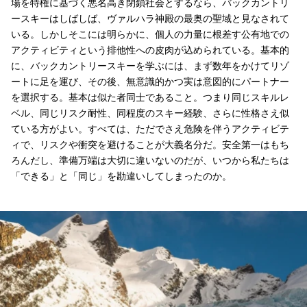
場を特権に基づく悪名高き閉鎖社会とするなら、バックカントリ
ースキーはしばしば、ヴァルハラ神殿の最奥の聖域と見なされて
いる。しかしそこには明らかに、個人の力量に根差す公有地での
アクティビティという排他性への皮肉が込められている。基本的
に、バックカントリースキーを学ぶには、まず数年をかけてリゾ
ートに足を運び、その後、無意識的かつ実は意図的にパートナー
を選択する。基本は似た者同士であること。つまり同じスキルレ
ベル、同じリスク耐性、同程度のスキー経験、さらに性格さえ似
ている方がよい。すべては、ただでさえ危険を伴うアクティビテ
ィで、リスクや衝突を避けることが大義名分だ。安全第一はもち
ろんだし、準備万端は大切に違いないのだが、いつから私たちは
「できる」と「同じ」を勘違いしてしまったのか。