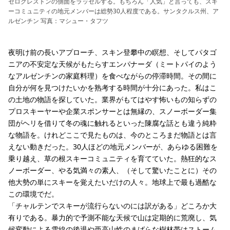
セロクレストンの側面をラッセルする。もちろん「人気」と言っても、スキ
ーコミュニティの地元メンバーは総勢30人程度である。サンタクルス州、ア
ルゼンチン 写真：マシュー・タフツ
夜明け前の長いアプローチ、スキン登攀中の瞑想、そしてパタゴ
ニアの不安定な天候がもたらすエンパナーダ（ミートパイのよう
なアルゼンチンの家庭料理）を食べながらの停滞時間。その間に
自分が何を見つけたいかを熟考する時間が十分にあった。私はこ
の土地の物語を探していた。業界がもてはやす怖いもの知らずの
プロスキーヤーや企業スポンサーとは無縁の、スノーボーダー集
団がヘリを借りて冬の魂に触れるといった陳腐な話とも違う純粋
な物語を。けれどここで見たものは、今のところまだ物語とは言
えない動きだった。30人ほどの地元メンバーが、あらゆる困難を
乗り越え、草の根スキーコミュニティを育てていた。熱狂的なス
ノーボーダー、やる気満々の素人、（そして驚いたことに）その
他大勢の単にスキーを覚えたいだけの人々。地球上で最も過酷な
この環境でだ。
「チャルテンでスキーが流行らないのには訳がある」どころか大
有りである。暴力的で予測不能な天候で山は定期的に荒廃し、気
候変動による雪線の後退や亜高山性のまばらな樹林帯はストーム