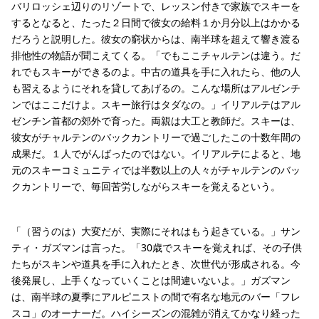
バリロッシェ辺りのリゾートで、レッスン付きで家族でスキーを
するとなると、たった２日間で彼女の給料１か月分以上はかかる
だろうと説明した。彼女の窮状からは、南半球を超えて響き渡る
排他性の物語が聞こえてくる。「でもここチャルテンは違う。だ
れでもスキーができるのよ。中古の道具を手に入れたら、他の人
も習えるようにそれを貸してあげるの。こんな場所はアルゼンチ
ンではここだけよ。スキー旅行はタダなの。」イリアルテはアル
ゼンチン首都の郊外で育った。両親は大工と教師だ。スキーは、
彼女がチャルテンのバックカントリーで過ごしたこの十数年間の
成果だ。１人でがんばったのではない。イリアルテによると、地
元のスキーコミュニティでは半数以上の人々がチャルテンのバッ
クカントリーで、毎回苦労しながらスキーを覚えるという。
「（習うのは）大変だが、実際にそれはもう起きている。」サン
ティ・ガズマンは言った。「30歳でスキーを覚えれば、その子供
たちがスキンや道具を手に入れたとき、次世代が形成される。今
後発展し、上手くなっていくことは間違いないよ。」ガズマン
は、南半球の夏季にアルピニストの間で有名な地元のバー「フレ
スコ」のオーナーだ。ハイシーズンの混雑が消えてかなり経った