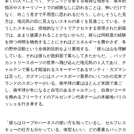
多くの人々にとって、テクニックを要する複雑な地形を、基本的
指示やスキーリゾートでの経験なしに訪れることは、怖いだけで
なく、向こう見ずで不用意に思われるだろう。しかしそうした見
方は、地元民の目に見えないスキルの多くを見過ごしている。そ
うしたスキルは、排他的なリフトでアクセスする管理された斜面
では、あまり披露されることがないからだ。彼らは同程度の経験
を持つ仲間を物色することにそれほどエネルギーを費やさず、冬
の野外活動という全体的目的をより重視する。「彼らは山を理解
している。それは彼らが急斜面で暮らしてきたからだ。」バック
カントリースポーツの世界へ飛び込んだ地元民の１人であり、チ
ャルテンで最も才能溢れるスキーヤーであるサンティ・ガズマン
は言った。ガズマンにはスノースポーツ業界のいくつかの北米ブ
ランドのスポンサーがいる。南半球の夏はほとんど米国で過ご
し、南半球が冬になると自宅のあるチャルテンと、自身がコーチ
を務めるフリーライドのアルゼンチン代表チームの本拠地バリロ
ッシェを行き来する。
「彼らはロープやハーネスの使い方を知っているし、セルフレス
キューの仕方も分かっている。体型もいい。どの要素もバックカ