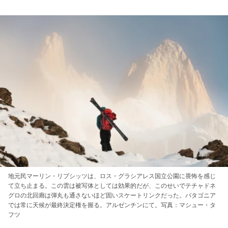
地元民マーリン・リプシッツは、ロス・グラシアレス国立公園に畏怖を感じ
て立ち止まる。この雲は被写体としては効果的だが、このせいでテチャドネ
グロの北回廊は弾丸も通さないほど固いスケートリンクだった。パタゴニア
では常に天候が最終決定権を握る。アルゼンチンにて。写真：マシュー・タ
フツ