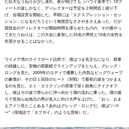
た巨大なうねりが少し遅れ、夜が明けても（ハワイ基準で）10フ
ィートの波しかなく、ディレクターは予定を２時間近く繰り下
げ、会場設営を開始した。早朝には「エクスプレッション・セッ
ション」になるだろうという無慈悲なささやきさえあった。だが
競技会のディレクターが開始時間を遅らせたものの、その後やっ
てきたうねりは、この大会に参加した35名の男性と10名の女性を
失望させることはなかった。
ワイメア湾のライフガード詰所で、僕はつま先立ちになり、群衆
の頭越しに、安物の双眼鏡でラインアップをとらえ、グレッグ・
ロングを見た。2009年のエディで優勝した内気なビッグウェーブ
の象徴が、その日１回目のヒート（対戦）で最初の波をつかまえ
るのを見た。エミ・エリクソンの背後で深く鋭角にテイクオフ
し、彼はその波で滑らかに沖へ向かう潮の流れに乗った。僕の後
ろで見知らぬ地元の男が友人に向け大声を上げた。「おっ、おま
えアイツ見たことある？あれはグレッグ・ロングだ。彼は“ハマ
ー”（現地語で「タフガイ」のような意味）だ」