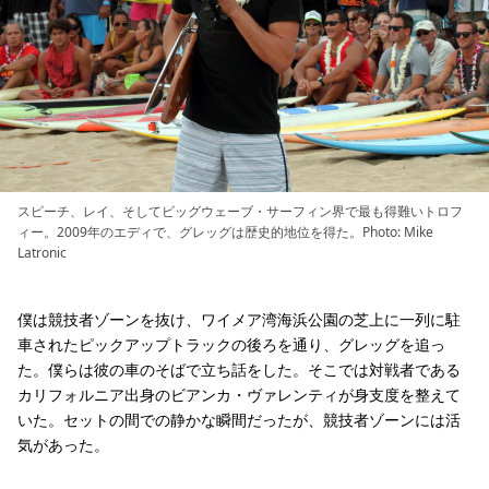
スピーチ、レイ、そしてビッグウェーブ・サーフィン界で最も得難いトロフ
ィー。2009年のエディで、グレッグは歴史的地位を得た。Photo: Mike
Latronic
僕は競技者ゾーンを抜け、ワイメア湾海浜公園の芝上に一列に駐
車されたピックアップトラックの後ろを通り、グレッグを追っ
た。僕らは彼の車のそばで立ち話をした。そこでは対戦者である
カリフォルニア出身のビアンカ・ヴァレンティが身支度を整えて
いた。セットの間での静かな瞬間だったが、競技者ゾーンには活
気があった。