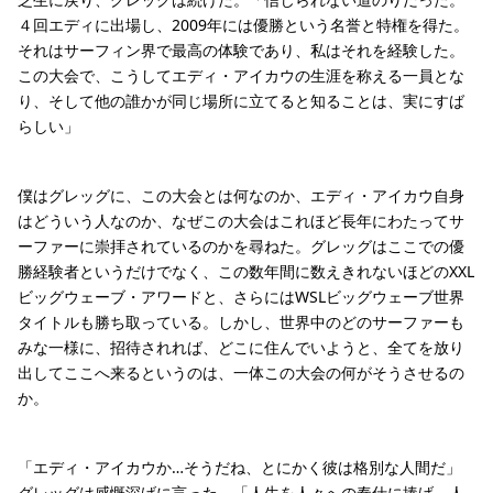
４回エディに出場し、2009年には優勝という名誉と特権を得た。
それはサーフィン界で最高の体験であり、私はそれを経験した。
この大会で、こうしてエディ・アイカウの生涯を称える一員とな
り、そして他の誰かが同じ場所に立てると知ることは、実にすば
らしい」
僕はグレッグに、この大会とは何なのか、エディ・アイカウ自身
はどういう人なのか、なぜこの大会はこれほど長年にわたってサ
ーファーに崇拝されているのかを尋ねた。グレッグはここでの優
勝経験者というだけでなく、この数年間に数えきれないほどのXXL
ビッグウェーブ・アワードと、さらにはWSLビッグウェーブ世界
タイトルも勝ち取っている。しかし、世界中のどのサーファーも
みな一様に、招待されれば、どこに住んでいようと、全てを放り
出してここへ来るというのは、一体この大会の何がそうさせるの
か。
「エディ・アイカウか…そうだね、とにかく彼は格別な人間だ」
グレッグは感慨深げに言った。「人生を人々への奉仕に捧げ、人