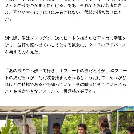
２～３の波をつかまえに行ける。ああ、それでも私は若者に言う
よ。喜びや幸せはうねりに左右されない、競技の勝ち負けにも
だ」
別れ際、僕はグレッグが、次のヒートを控えたビアンカに幸運を
祈り、波打ち際へ出ていこうとする彼女に、２～３のアドバイス
を与えるのを見た。
「あの砂の中へ歩いて行き、１フィートの波だろうが、50フィー
トの波だろうが、ただ波を捕まえられるというだけで、それがど
れほどの特権であるかを知っていて、その瞬間にそこにいられる
ことを感謝できないとしたら、再調整が必要だ」