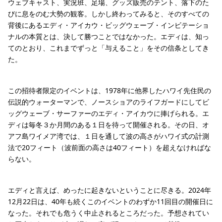
ウェブキャスト、実況班、足場、グッズ販売のテント、落下のた
びに息をのむ大勢の観客。しかし終わってみると、そのすべての
背後にあるエディ・アイカウ・ビッグウェーブ・インビテーショ
ナルの本質とは、決して勝つことではなかった。エディは、知っ
てのとおり、これまでずっと「与えること」をその信条としてき
た。
この招待者限定のイベントは、1978年に他界したハワイ先住民の
伝説的ウォーターマンで、ノースショアのライフガードにしてビ
ッグウェーブ・サーファーのエディ・アイカウに捧げられる。エ
ディは毎冬３か月間のある１日を待って開催される。その日、オ
アフ島ワイメア湾では、１日を通して波の高さがハワイ式の計測
法で20フィート（波前面の高さは40フィート）を超えなければな
らない。
エディと言えば、めったに起きないということに尽きる。2024年
12月22日は、40年も続くこのイベントのわずか11回目の開催日に
なった。それでも危うく中止されるところだった。予想されてい