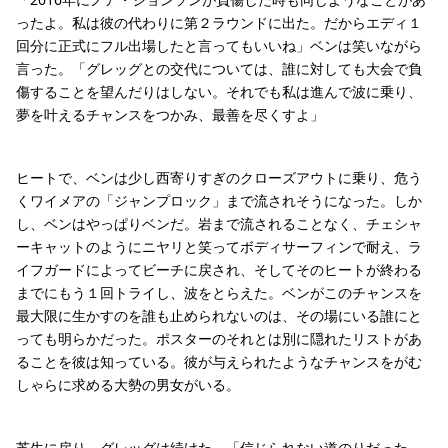
ったよ。私は彼の代わりに第２ラウンドに出た。だからエディ１
回分に正式にフル出場したと言ってもいいね」ベンは笑いながら
言った。「グレッグとの交代については、誰に対しても大会で負
傷することを望んだりはしない。それでも私は進んで波に乗り、
夢を叶えるチャンスをつかみ、最善を尽くすよ」
ヒートで、ベンは少し西寄りすぎのクローズアウトに乗り、危う
くワイメアの「ジャンプロック」まで流されそうになった。しか
し、ベンはやっぱりベンだ。岩まで流されることなく、チェシャ
ーキャットのようにニヤリと笑ってボディサーフィンで耐え、ラ
イフガードによってビーチに戻され、そしてそのヒートが終わる
までにもう１回トライし、波をとらえた。ベンがこのチャンスを
最大限に生かすのを誰も止められないのは、その場にいる誰にと
っても明らかだった。ポスターのそれとは別に隠れたリストがあ
ることを彼は知っている。彼が与えられたようなチャンスをがむ
しゃらに求める大勢の男女がいる。
芝生に戻り、グレッグは続けた。「信じられない道のりだった。