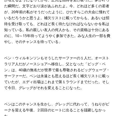
た瞬間だ。文字どおり涙があふれたよ。今、どれほど多くの若者
が、20年前の私がそうだったように、ひたすらこの大会に憧れて
いるだろうかと思うよ。補欠リストに載ってからも、あるいは招
待を受け取っても、どれほど長く待たなければならないかを私は
知っている。私の親しい友人の何人かも、その資格は十分にある
のに、10～15年待ってようやく参加できた。みな人生の一部を費
やし、そのチャンスを待っている」
ベン・ウィルキンソンもそうしたサーファーの１人だ。オースト
ラリア人だがノースショアへ移住し、父となった「ビッグ・ベ
ン」は、40歳の無名だが世界で最も尊敬されるビッグウェーブ・
サーファーだ。ベンは永遠とも思えるほど長く補欠リストに載っ
ていたが、エディ出場はこれまで第１ラウンドまでだった。そし
て今日、グレッグがそれを変えることになった。
ベンはこのチャンスを生かし、グレッグに代わって、うねりがピ
ークを迎える午後、２回目のヒートに出ることを躊躇しなかっ
た。