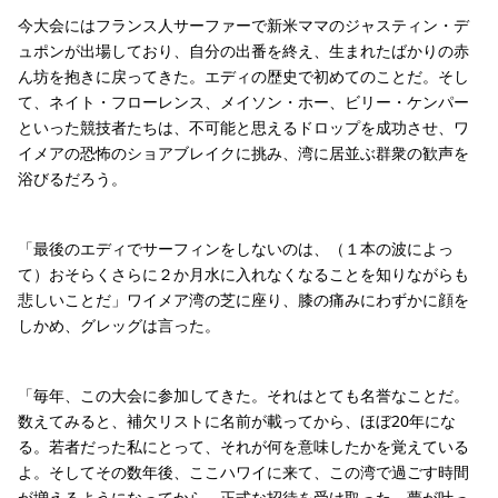
今大会にはフランス人サーファーで新米ママのジャスティン・デ
ュポンが出場しており、自分の出番を終え、生まれたばかりの赤
ん坊を抱きに戻ってきた。エディの歴史で初めてのことだ。そし
て、ネイト・フローレンス、メイソン・ホー、ビリー・ケンパー
といった競技者たちは、不可能と思えるドロップを成功させ、ワ
イメアの恐怖のショアブレイクに挑み、湾に居並ぶ群衆の歓声を
浴びるだろう。
「最後のエディでサーフィンをしないのは、（１本の波によっ
て）おそらくさらに２か月水に入れなくなることを知りながらも
悲しいことだ」ワイメア湾の芝に座り、膝の痛みにわずかに顔を
しかめ、グレッグは言った。
「毎年、この大会に参加してきた。それはとても名誉なことだ。
数えてみると、補欠リストに名前が載ってから、ほぼ20年にな
る。若者だった私にとって、それが何を意味したかを覚えている
よ。そしてその数年後、ここハワイに来て、この湾で過ごす時間
が増えるようになってから、正式な招待を受け取った。夢が叶っ