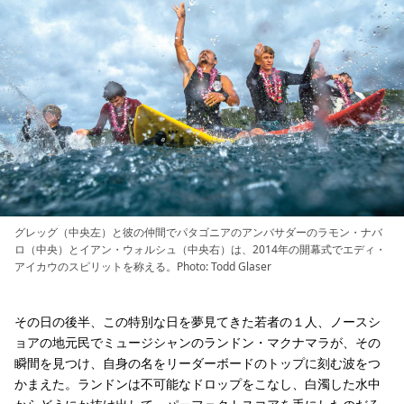
グレッグ（中央左）と彼の仲間でパタゴニアのアンバサダーのラモン・ナバ
ロ（中央）とイアン・ウォルシュ（中央右）は、2014年の開幕式でエディ・
アイカウのスピリットを称える。Photo: Todd Glaser
その日の後半、この特別な日を夢見てきた若者の１人、ノースシ
ョアの地元民でミュージシャンのランドン・マクナマラが、その
瞬間を見つけ、自身の名をリーダーボードのトップに刻む波をつ
かまえた。ランドンは不可能なドロップをこなし、白濁した水中