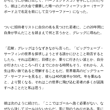
からどうにか抜け出して、パーフェクトスコアを手にしたのだろ
う。彼はこの大会で優勝した唯一のグーフィーフッター（サーフ
ボード上で右足を前にして立つサーファー）になった。
ついに招待者リストに自分の名を見つけた若者に、この20年間に
自身が学んだことを踏まえて何と言うかと、グレッグに尋ねた。
「忍耐」グレッグはうなずきながら言った。「ビッグウェーブ・
サーフィンの世界を探求しようとする誰かにひとこと助言すると
したら、それは忍耐だ。目標とか、乗りに行きたい波とか、自分
が行きたいところへ行くまでにかかる時間もそう。それから、人
生は長い旅であると理解することもだ。世界最高のビッグウェー
ブ・サーファーを見ると、彼らは40代後半か50代。年を重ねる
と、より賢くなる。それはこの世界に飛び込む若者の多くが認識
すべきことだと私は思う」
彼は次のように続けた。「ここではゴールへ急ぐ必要がない。な
ぜなら決してゴールはないからだ。常に別のうねりがある。常に