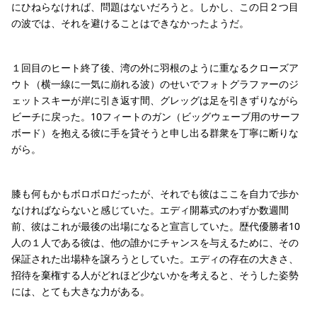
にひねらなければ、問題はないだろうと。しかし、この日２つ目
の波では、それを避けることはできなかったようだ。
１回目のヒート終了後、湾の外に羽根のように重なるクローズア
ウト（横一線に一気に崩れる波）のせいでフォトグラファーのジ
ェットスキーが岸に引き返す間、グレッグは足を引きずりながら
ビーチに戻った。10フィートのガン（ビッグウェーブ用のサーフ
ボード）を抱える彼に手を貸そうと申し出る群衆を丁寧に断りな
がら。
膝も何もかもボロボロだったが、それでも彼はここを自力で歩か
なければならないと感じていた。エディ開幕式のわずか数週間
前、彼はこれが最後の出場になると宣言していた。歴代優勝者10
人の１人である彼は、他の誰かにチャンスを与えるために、その
保証された出場枠を譲ろうとしていた。エディの存在の大きさ、
招待を棄権する人がどれほど少ないかを考えると、そうした姿勢
には、とても大きな力がある。