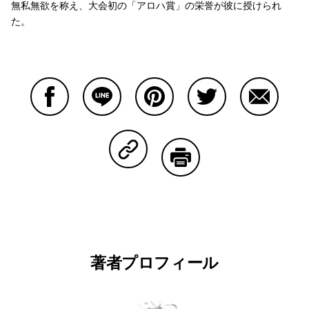
無私無欲を称え、大会初の「アロハ賞」の栄誉が彼に授けられ
た。
Facebookで共有する
Lineで共有する
Pinterestで共有する
Twitterで共有する
Emailで
Copy Linkで共有する
印刷する
著者プロフィール