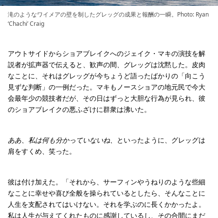
滝のようなワイメアの壁を制したグレッグの成果と報酬の一瞬。Photo: Ryan
‘Chachi’ Craig
アウトサイドからショアブレイクへのジェイク・マキの演技を解
説者が拡声器で伝えると、歓声の間、グレッグは沈黙した。皮肉
なことに、それはグレッグが今ちょうど語ったばかりの「向こう
見ずな判断」の一例だった。マキもノースショアの地元民で今大
会最年少の競技者だが、その日はずっと大胆な行為が見られ、彼
のショアブレイクの悪ふざけに群衆は沸いた。
ああ、私は何も分かっていないね、
といったように、グレッグは
肩をすくめ、笑った。
彼は付け加えた。「それから、サーフィンやうねりのような些細
なことに幸せや喜び全般を操られているとしたら、そんなことに
人生を支配されてはいけない。それを学ぶのに長くかかったよ。
私は人生が与えてくれたものに感謝しているし、その合間にまだ