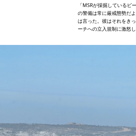
「MSRが採掘しているビ
の警備は常に厳戒態勢だよ
は言った。彼はそれをきっかけ
ーチへの立入規制に激怒し