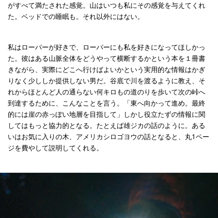
がすべて満たされた感覚。山はいつも私にその感覚を与えてくれ
た。ベッドでの睡眠も。それ以外にはない。
私はローパーが好きで、ローパーにも私を好きになってほしかっ
た。彼はある山脈全体をどうやって横断するかという本を１冊書
きながら、実際にどこへ行けばよいかという実用的な情報はかぎ
りなく少ししか提供しない男だ。谷底で川を渡るように教え、そ
れからほとんど人の通らない何キロもの道のりを歩いて次の峠へ
到達するために、こんなことを言う。「東へ向かって進め。最終
的には崖の赤っぽい地層を目指して」しかし役立たずの情報に関
してはもっと協力的となる。たとえば雄ジカの話のように。ある
いはお気に入りの木、アメリカシロゴヨウの話となると、丸1ペー
ジを費やして説明してくれる。