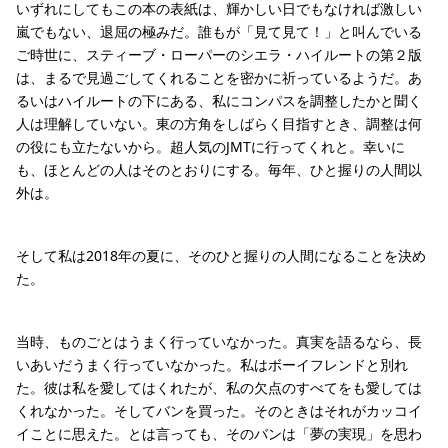
いずれにしてもこの本の表紙は、輝かしい日でもなければ激しい
嵐でもない、退屈の極みだ。誰もが「見て見て！」と叫んでいる
ご時世に、スティーブ・ローパーのシエラ・ハイルートの第２版
は、まるで見過ごしてくれることを密かに祈っているようだ。あ
るいはハイルートの下にある、私にコンパスを調整したかと聞く
人は理解していない。東の方角をしばらく目指すとき、調整は何
の役にも立たないから。超人気のJMTに行ってくれと。幸いに
も、ほとんどの人はそのとおりにする。毎年、ひと握りの人間以
外は。
そして私は2018年の夏に、そのひと握りの人間になることを決め
た。
当時、ものごとはうまく行っていなかった。真実を語るなら、長
いあいだうまく行っていなかった。私はボーイフレンドと別れ
た。彼は私を愛してはくれたが、私の欠点のすべてをも愛しては
くれなかった。そしてバンを買った。そのときはそれがカッコイ
イことに思えた。とは言っても、そのバンは「夢の実現」を思わ