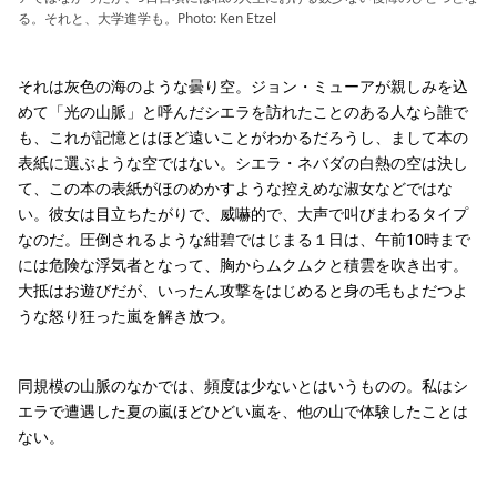
る。それと、大学進学も。Photo: Ken Etzel
それは灰色の海のような曇り空。ジョン・ミューアが親しみを込
めて「光の山脈」と呼んだシエラを訪れたことのある人なら誰で
も、これが記憶とはほど遠いことがわかるだろうし、まして本の
表紙に選ぶような空ではない。シエラ・ネバダの白熱の空は決し
て、この本の表紙がほのめかすような控えめな淑女などではな
い。彼女は目立ちたがりで、威嚇的で、大声で叫びまわるタイプ
なのだ。圧倒されるような紺碧ではじまる１日は、午前10時まで
には危険な浮気者となって、胸からムクムクと積雲を吹き出す。
大抵はお遊びだが、いったん攻撃をはじめると身の毛もよだつよ
うな怒り狂った嵐を解き放つ。
同規模の山脈のなかでは、頻度は少ないとはいうものの。私はシ
エラで遭遇した夏の嵐ほどひどい嵐を、他の山で体験したことは
ない。