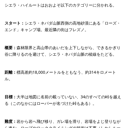
シエラ・ハイルートはおおよそ以下のカテゴリーに分かれる。
スタート：
シエラ・ネバダ山脈西側の高地砂漠にある「ローズ・
エンド」キャンプ場。最近隣の街はフレズノ。
概要：
森林限界と高山帯のあいだを上下しながら、できるかぎり
谷に降りるのを避けて、シエラ・ネバダ山脈の稜線をたどる。
距離：
標高差約18,000メートルをともなう、約314キロメート
ル。
目標：
大半は地図に名前の載っていない、34のすべての峠を越え
る（このなかにはローパーが名づけた峠もある）。
難度：
岩から岩へ飛び移り、ガレ場を滑り、岩場をよじ登りなが
ら進む。ロープやロッククライミングの技術は不要（しかしルー