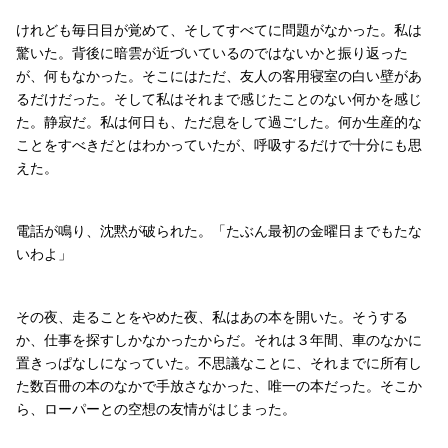
けれども毎日目が覚めて、そしてすべてに問題がなかった。私は
驚いた。背後に暗雲が近づいているのではないかと振り返った
が、何もなかった。そこにはただ、友人の客用寝室の白い壁があ
るだけだった。そして私はそれまで感じたことのない何かを感じ
た。静寂だ。私は何日も、ただ息をして過ごした。何か生産的な
ことをすべきだとはわかっていたが、呼吸するだけで十分にも思
えた。
電話が鳴り、沈黙が破られた。「たぶん最初の金曜日までもたな
いわよ」
その夜、走ることをやめた夜、私はあの本を開いた。そうする
か、仕事を探すしかなかったからだ。それは３年間、車のなかに
置きっぱなしになっていた。不思議なことに、それまでに所有し
た数百冊の本のなかで手放さなかった、唯一の本だった。そこか
ら、ローパーとの空想の友情がはじまった。