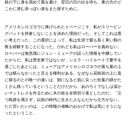
枝の下に身を屈めて風を避け、翌日の日の出を待ち、東の方のど
こかに潜む赤っぽい崖をまた探すために。
アメリカシロゴヨウに捧げられた１ページこそ、私がスリーピン
グパッドを持参しないことを決めた理由だった。そしてこれは悪
い考えだった。この選択によって、私は生涯で最も長く寒い類の
夜を経験することになった。けれども私はローパーを責めない。
ローパーは無意識にジョン・ミューアの誤った情報を中継してい
たからだ。私は歴史家ではないが、シエラ・ハイルートで夏中を
過ごしたあとには、ミューアはアメリカシロゴヨウの落ち葉の上
では眠らなかったと言える権利がある。なぜなら花崗岩の上に直
に寝るのとの唯一の違いは、朝になると肌に尖った松葉の跡がた
くさん残っているということだけだから。あのろくでなしは温か
いマットレスを作るために木の枝を全部切り落としたのだ。「立
つ鳥跡を濁さず」以前の時代に生きた人なんだから仕方がない。
ただ言いたいのは、この情報の省略のおかげで私は死にそうにな
ったということ。