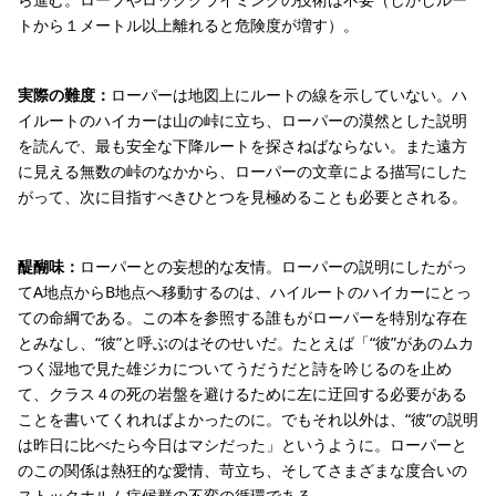
トから１メートル以上離れると危険度が増す）。
実際の難度：
ローパーは地図上にルートの線を示していない。ハ
イルートのハイカーは山の峠に立ち、ローパーの漠然とした説明
を読んで、最も安全な下降ルートを探さねばならない。また遠方
に見える無数の峠のなかから、ローパーの文章による描写にした
がって、次に目指すべきひとつを見極めることも必要とされる。
醍醐味：
ローパーとの妄想的な友情。ローパーの説明にしたがっ
てA地点からB地点へ移動するのは、ハイルートのハイカーにとっ
ての命綱である。この本を参照する誰もがローパーを特別な存在
とみなし、“彼”と呼ぶのはそのせいだ。たとえば「“彼”があのムカ
つく湿地で見た雄ジカについてうだうだと詩を吟じるのを止め
て、クラス４の死の岩盤を避けるために左に迂回する必要がある
ことを書いてくれればよかったのに。でもそれ以外は、“彼”の説明
は昨日に比べたら今日はマシだった」というように。ローパーと
のこの関係は熱狂的な愛情、苛立ち、そしてさまざまな度合いの
ストックホルム症候群の不変の循環である。