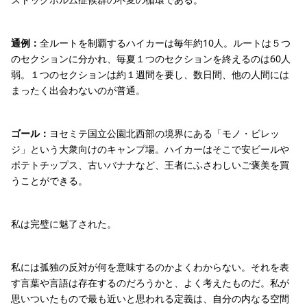
通例：
全ルートを制覇するハイカーは毎年約10人。ルートは５つ
のセクションに分かれ、毎夏１つのセクションを終えるのは60人
弱。１つのセクションは約１週間を要し、数日間、他の人間には
まったく出会わないのが普通。
ゴール：
ヨセミテ国立公園北西部の境界にある「モノ・ビレッ
ジ」という大衆向けのキャンプ場。ハイカーはそこで安ビールや
ポテトチップス、古いバナナなど、王者にふさわしいご褒美を買
うことができる。
私は完璧に魅了された。
私には孤独の反対が何を意味するのかよくわからない。それを表
す言葉や言語は存在するのだろうかと、よく考えたものだ。私が
思いついたもので最も近いと思われる定義は、自分の内なる空間