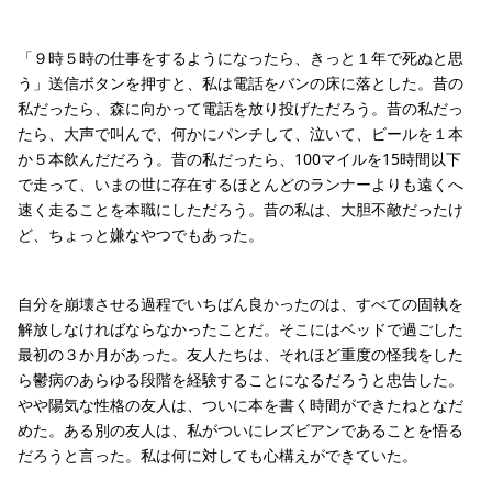
「９時５時の仕事をするようになったら、きっと１年で死ぬと思
う」送信ボタンを押すと、私は電話をバンの床に落とした。昔の
私だったら、森に向かって電話を放り投げただろう。昔の私だっ
たら、大声で叫んで、何かにパンチして、泣いて、ビールを１本
か５本飲んだだろう。昔の私だったら、100マイルを15時間以下
で走って、いまの世に存在するほとんどのランナーよりも遠くへ
速く走ることを本職にしただろう。昔の私は、大胆不敵だったけ
ど、ちょっと嫌なやつでもあった。
自分を崩壊させる過程でいちばん良かったのは、すべての固執を
解放しなければならなかったことだ。そこにはベッドで過ごした
最初の３か月があった。友人たちは、それほど重度の怪我をした
ら鬱病のあらゆる段階を経験することになるだろうと忠告した。
やや陽気な性格の友人は、ついに本を書く時間ができたねとなだ
めた。ある別の友人は、私がついにレズビアンであることを悟る
だろうと言った。私は何に対しても心構えができていた。