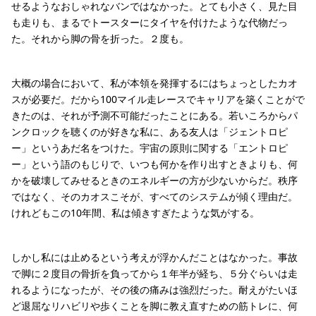
せるようなおしゃれなバンではなかった。とても小さく、見た目
も走りも、まるでトースターにタイヤを付けたような代物だっ
た。それから脚の骨を折った。２度も。
大概の場合において、私が本領を発揮するにはちょっとしたカオ
スが必要だ。だから100マイル走レースでキャリアを築くことがで
きたのは、それが予測不可能だったことにある。若いころからパ
ンクロックを聴くのが好きな私に、ある友人は「ジェントロピ
ー」というあだ名をつけた。宇宙の原則に関する「エントロピ
ー」という語のもじりで、いつも何かを作り出すときよりも、何
かを破壊してみせるときのエネルギーの方が少ないからだ。秩序
ではなく、そのカオスこそが、すべてのシステムが傾く理由だ。
けれどもこの10年間、私は傾きすぎたような気がする。
しかし私には止めるという考えが浮かんだことはなかった。事故
で脚に２度目の骨折を負ってから１年半が経ち、５分ぐらいは走
れるようになったが、その後の痛みは強烈だった。耐えがたいほ
ど退屈なリハビリや歩くことを脚に教え直すための筋トレに、何