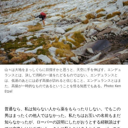
山々は大地をまっしぐらに目指すかと思うと、天空に手を伸ばす。エンデュ
ランスとは、決して消耗の一途をたどるものではない。エンデュランスと
は、低迷のあとには必ず高揚が訪れると信じること。エンデュランスとはま
た、高揚が一時的なものであるということを悟る知恵でもある。Photo: Ken
Etzel
普通なら、私は知らない人から薬をもらったりしない。でもこの
男はまったくの他人ではなかった。私たちはお互いの名前もまだ
知らなかったが、ローパーの説明にしたがおうとする経験談はす