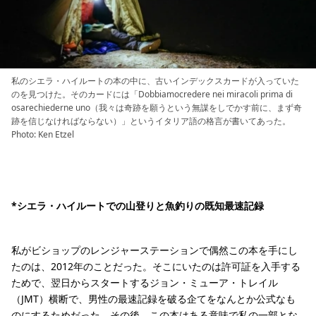
私のシエラ・ハイルートの本の中に、古いインデックスカードが入っていた
のを見つけた。そのカードには「Dobbiamocredere nei miracoli prima di
osarechiederne uno（我々は奇跡を願うという無謀をしでかす前に、まず奇
跡を信じなければならない）」というイタリア語の格言が書いてあった。
Photo: Ken Etzel
*シエラ・ハイルートでの山登りと魚釣りの既知最速記録
私がビショップのレンジャーステーションで偶然この本を手にし
たのは、2012年のことだった。そこにいたのは許可証を入手する
ためで、翌日からスタートするジョン・ミューア・トレイル
（JMT）横断で、男性の最速記録を破る企てをなんとか公式なも
のにするためだった。その後、この本はある意味で私の一部とな