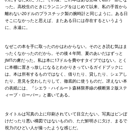
った。高校生のときにランニングをはじめて以来、私の手首から
離れない20ドルのプラスチック製の腕時計と同じように。ある日
そこになかったと思えば、またある日には存在するというよう
に、永遠に。
なぜこの本を手に取ったのかはわからない。そのとき読む気はま
ったくなかったのだから。その後４年間、夏のあいだはずっと
JMTの虜だった。私は本に17ドルを費やすタイプではない。とく
に本棚に置きっ放しになるとわかりきっているガイドブックに
は。本は所有するものではなく、借りたり、貸したり、シェアし
たり、意見を交わしたりして、徹底的に使うものだ。冴えない本
の表紙には、『シエラ・ハイルート森林限界線の横断第２版ステ
ィーブ・ローパー』と書いてある。
タイトルは写真の上に印刷されていて目立たない。写真はピンぼ
けだったり悪い構図ではないものの、ただ鮮明さに欠け、まるで
視力のひどい人が撮ったような感じだ。