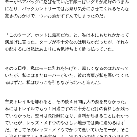
モーがベアバッグに忍ばせていた甘酸っぱいグミが絶好のつまみ
になり、バックカントリーではお祭り気分にさせてくれるそんな
驚きのおかげで、ついお酒がすすんでしまったのだ。
「このタープ、ホントに最高だわ」と、私は木にもたれかかって
満足げに言った。タープが不十分なのは明らかだったが、それを
心配するには私はあまりにも気持ちよく酔っ払っていた。
その５日後、私はモーに別れを告げた。寂しくなるのはわかって
いたが、私にはまだローパーがいた。彼の言葉が私を導いてくれ
るはずだ。私はびっこを引きながら北へと進んだ。
主要トレイルを離れると、その後４日間は人の姿を見なかった。
私にはトレイルでもう１日過ごすのに十分なだけの食料しか残っ
ていなかった。翌日は長距離になり、食料が尽きることはわかっ
ていたが、レッズ・メドウのやさしい地形では楽に進めるはず
だ。そしてそのレッズ・メドウでかつて働いていたモーが、そこ
へ迎えに来てくれる予定だ。もし次の２つの峠（その２つ目をロ