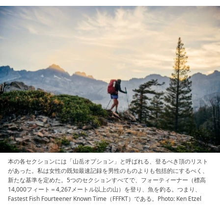
本の各セクションには「山岳オプション」と呼ばれる、登るべき頂のリスト
があった。私は女性の既知最速記録を男性のものよりも包括的にするべく、
新たな基準を定めた。5つのセクションすべてで、フォーティーナー（標高
14,000フィート＝4,267メートル以上の山）を登り、魚を釣る。つまり、
Fastest Fish Fourteener Known Time（FFFKT）である。Photo: Ken Etzel