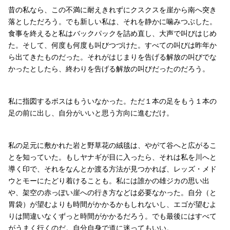
昔の私なら、この不満に耐えきれずにクスクスを崖から南へ突き
落としただろう。でも新しい私は、それを静かに噛みつぶした。
食事を終えると私はバックパックを詰め直し、大声で叫びはじめ
た。そして、何度も何度も叫びつづけた。すべての叫びは昨年か
ら出てきたものだった。それがはじまりを告げる解放の叫びでな
かったとしたら、終わりを告げる解放の叫びだったのだろう。
私に指図するボスはもういなかった。ただ１本の足をもう１本の
足の前に出し、自分がいいと思う方向に進むだけ。
私の足元に敷かれた岩と野草花の絨毯は、やがて谷へと広がるこ
とを知っていた。もしヤナギが目に入ったら、それは私を川へと
導く印で、それをなんとか渡る方法が見つかれば、レッズ・メド
ウとモーにたどり着けることも。私には誰かの雄ジカの思い出
や、架空の赤っぽい崖への行き方などは必要なかった。自分（と
胃袋）が望むよりも時間がかかるかもしれないし、エゴが望むよ
りは間違いなくずっと時間がかかるだろう。でも最後にはすべて
がうまく行くのだ。自分自身で道に迷ってもいい。