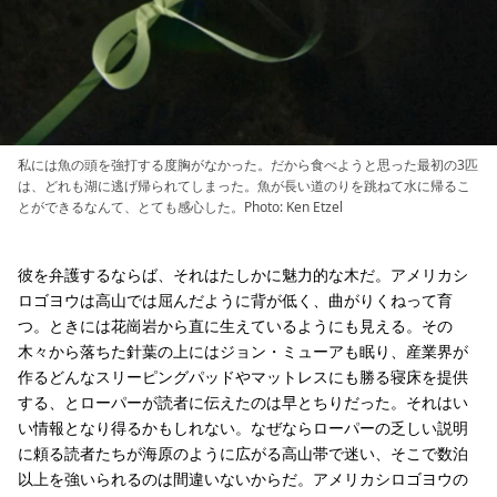
私には魚の頭を強打する度胸がなかった。だから食べようと思った最初の3匹
は、どれも湖に逃げ帰られてしまった。魚が長い道のりを跳ねて水に帰るこ
とができるなんて、とても感心した。Photo: Ken Etzel
彼を弁護するならば、それはたしかに魅力的な木だ。アメリカシ
ロゴヨウは高山では屈んだように背が低く、曲がりくねって育
つ。ときには花崗岩から直に生えているようにも見える。その
木々から落ちた針葉の上にはジョン・ミューアも眠り、産業界が
作るどんなスリーピングパッドやマットレスにも勝る寝床を提供
する、とローパーが読者に伝えたのは早とちりだった。それはい
い情報となり得るかもしれない。なぜならローパーの乏しい説明
に頼る読者たちが海原のように広がる高山帯で迷い、そこで数泊
以上を強いられるのは間違いないからだ。アメリカシロゴヨウの