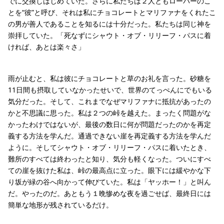
でに交換しはじめていた。さらに私たちは２人ともローパーのこ
とを“彼”と呼び、それは私にチョコレートとマリファナをくれたこ
の男が善人であることを知るには十分だった。私たちは同じ神を
崇拝していた。「死なずにシャウト・オブ・リリーフ・パスに着
ければ、あとは楽々さ」
雨が止むと、私は彼にチョコレートと草のお礼を言った。砂糖を
11日間も摂取していなかったせいで、世界のてっぺんにでもいる
気分だった。そして、これまでなぜマリファナに抵抗があったの
かと不思議に思った。私は２つの峠を越えた。まったく問題がな
かったわけではないが、最後の数日に何が問題だったのかを再定
義する方法を学んだ。通過できない崖を再定義する方法を学んだ
ように。そしてシャウト・オブ・リリーフ・パスに着いたとき、
難所のすべては終わったと知り、気分も軽くなった。ついにすべ
ての崖を抜けた私は、峠の最高点に立った。眼下には緩やかな下
り坂が緑の谷へ向かって伸びていた。私は「ヤッホー！」と叫ん
だ。やったのだ。あともう１晩惨めな夜を過ごせば、最終日には
簡単な地形が残されているだけ。