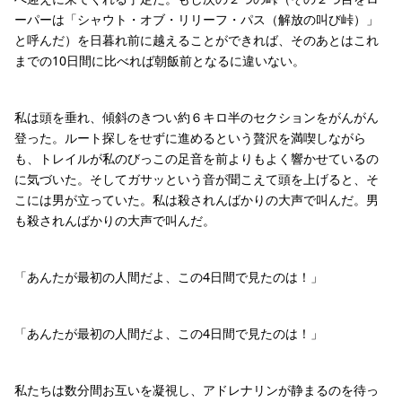
ーパーは「シャウト・オブ・リリーフ・パス（解放の叫び峠）」
と呼んだ）を日暮れ前に越えることができれば、そのあとはこれ
までの10日間に比べれば朝飯前となるに違いない。
私は頭を垂れ、傾斜のきつい約６キロ半のセクションをがんがん
登った。ルート探しをせずに進めるという贅沢を満喫しながら
も、トレイルが私のびっこの足音を前よりもよく響かせているの
に気づいた。そしてガサッという音が聞こえて頭を上げると、そ
こには男が立っていた。私は殺されんばかりの大声で叫んだ。男
も殺されんばかりの大声で叫んだ。
「あんたが最初の人間だよ、この4日間で見たのは！」
「あんたが最初の人間だよ、この4日間で見たのは！」
私たちは数分間お互いを凝視し、アドレナリンが静まるのを待っ