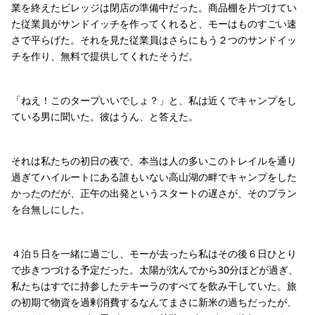
業を終えたビレッジは閉店の準備中だった。商品棚を片づけてい
た従業員がサンドイッチを作ってくれると、モーはものすごい速
さで平らげた。それを見た従業員はさらにもう２つのサンドイッ
チを作り、無料で提供してくれたそうだ。
「ねえ！このタープいいでしょ？」と、私は近くでキャンプをし
ている男に聞いた。彼はうん、と答えた。
それは私たちの初日の夜で、本当は人の多いこのトレイルを通り
過ぎてハイルートにある誰もいない高山湖の畔でキャンプをした
かったのだが、正午の出発というスタートの遅さが、そのプラン
を台無しにした。
４泊５日を一緒に過ごし、モーが去ったら私はその後６日ひとり
で歩きつづける予定だった。太陽が沈んでから30分ほどが過ぎ、
私たちはすでに持参したテキーラのすべてを飲み干していた。旅
の初期で物資を過剰消費するなんてまさに新米の過ちだったが、