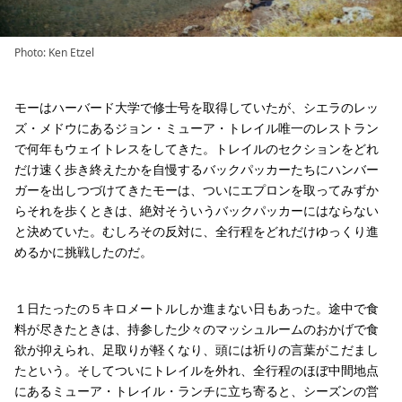
Photo: Ken Etzel
モーはハーバード大学で修士号を取得していたが、シエラのレッ
ズ・メドウにあるジョン・ミューア・トレイル唯一のレストラン
で何年もウェイトレスをしてきた。トレイルのセクションをどれ
だけ速く歩き終えたかを自慢するバックパッカーたちにハンバー
ガーを出しつづけてきたモーは、ついにエプロンを取ってみずか
らそれを歩くときは、絶対そういうバックパッカーにはならない
と決めていた。むしろその反対に、全行程をどれだけゆっくり進
めるかに挑戦したのだ。
１日たったの５キロメートルしか進まない日もあった。途中で食
料が尽きたときは、持参した少々のマッシュルームのおかげで食
欲が抑えられ、足取りが軽くなり、頭には祈りの言葉がこだまし
たという。そしてついにトレイルを外れ、全行程のほぼ中間地点
にあるミューア・トレイル・ランチに立ち寄ると、シーズンの営