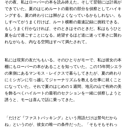
その夜、私はローパーの本を読み終えた。そして翌朝には計画が
できていた。夏のはじめルートの最初の部分を偵察としてハイキ
ングする。夏の終わりには脚がよくなっているかもしれない。も
しすべてがうまく行けば、ルート横断の最速記録に挑戦できる。
もしうまく行かなければ、そのときはそのときだ。私はもうひと
夏を山で過ごすことになる。絶望するほど道に迷って寒さに襲わ
れながらも、内なる空間はすべて満たされて。
私には現実の友だちもいる。そのひとりがモーで、私は彼女の本
棚にもローパーの本があることを知っていた。この15年間シエラ
の東側にあるマンモス・レイクスで暮らしてきたが、夏の終わり
にミシガンに引っ越してジャーナリズムを教える仕事に就くこと
になっていた。それで夏のはじめの１週間、地元の山で有終の美
を飾るべくハイルートの最初のセクションを一緒に偵察しようと
誘うと、モーは喜んで話に乗ってきた。
「だけど『ファストパッキング』という用語だけは禁句だから
ね」というのが、彼女の唯一の条件だった。「そもそもそれっ