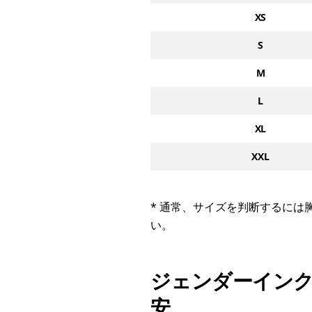
XS
S
M
L
XL
XXL
サイズチャート
* 通常、サイズを判断するに
い。
ジェンダーイン
安