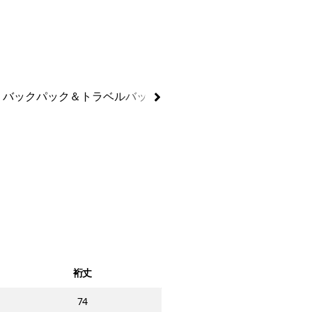
バックパック＆トラベルバッグ
ダッフル＆ホイール付きバ
裄丈
74