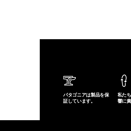
パタゴニアは製品を保
私た
証しています。
響に
製品保証を見る
フット