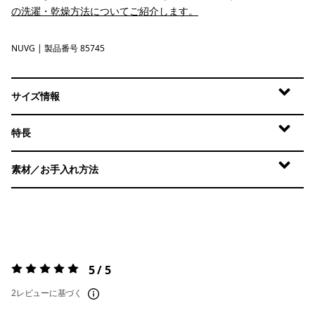
の洗濯・乾燥方法についてご紹介します。
NUVG
Nouveau Green
| 製品番号 85745
サイズ情報
特長
素材／お手入れ方法
5 / 5
評価:
5 / 5
2レビューに基づく