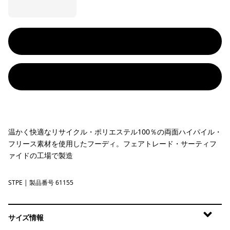
温かく快適なリサイクル・ポリエステル100％の両面ハイパイル・
フリース素材を使用したフーディ。フェアトレード・サーティフ
ァイドの工場で製造
STPE
Shroom Taupe
| 製品番号 61155
サイズ情報