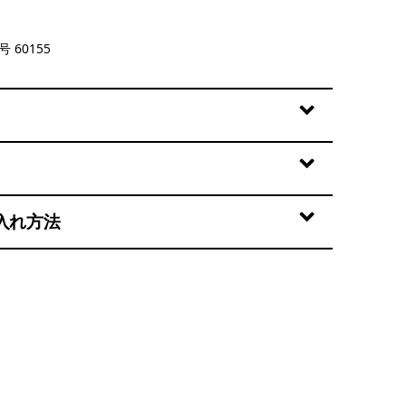
 Blooms: Fuzzy Mauve
 60155
入れ方法