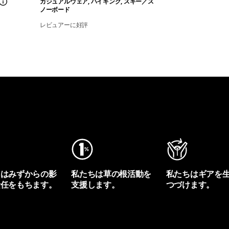
カジュアルウェア, ハイキング, スキー／ス
ノーボード
レビュアーに好評
ちはみずからの影
私たちは草の根活動を
私たちはギアを
責任をもちます。
支援します。
つづけます。
プリントを見る
アクティビズムを見る
Worn Wearを見る