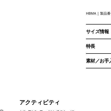
Hopes and
HBMA
| 製品番号
サイズ情報
特長
素材／お手
アクティビティ