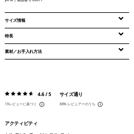
Jaggy: Faded Magenta
サイズ情報
特長
素材／お手入れ方法
4.6 / 5
サイズ通り
評価:
4.6 / 5
19レビューに基づく
88%
レビュアーのうち
アクティビティ