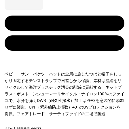
ベビー・サン・バケツ・ハットは全周に施したつばと帽子をしっ
かり固定するチンストラップで日差しから保護。素材は漁網をリ
サイクルして海洋プラスチック汚染の削減に貢献する、ネットプ
ラス・ポストコンシューマーリサイクル・ナイロン100％のファイ
ユで、水分を弾くDWR（耐久性撥水）加工はPFASを意図的に添加
せずに製造。UPF（紫外線防止指数）40+のUVプロテクションを
提供。フェアトレード・サーティファイドの工場で製造
JAFM
| 製品番号 66077