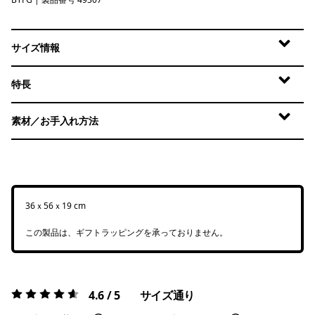
Berry Fig
サイズ情報
特長
素材／お手入れ方法
36ｘ56ｘ19 cm
この製品は、ギフトラッピングを承っておりません。
4.6 / 5
サイズ通り
評価:
4.6 / 5