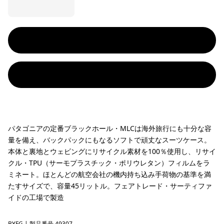
パタゴニアの定番ブラックホール・MLCは海外旅行にも十分な容
量を備え、バックパックにもなるソフトで頑丈なスーツケース。
本体と裏地とウェビングにリサイクル素材を100％使用し、リサイ
クル・TPU（サーモプラスチック・ポリウレタン）フィルムをラ
ミネート。ほとんどの航空会社の機内持ち込み手荷物の基準を満
たすサイズで、容量45リットル。フェアトレード・サーティファ
イドの工場で製造
BYFG
| 製品番号 49307