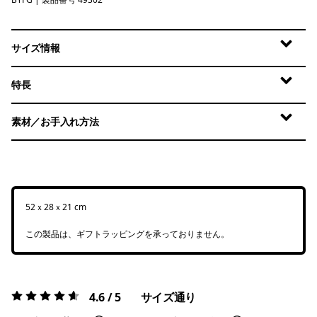
Berry Fig
サイズ情報
特長
素材／お手入れ方法
52ｘ28ｘ21 cm
この製品は、ギフトラッピングを承っておりません。
4.6 / 5
サイズ通り
評価:
4.6 / 5