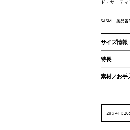
ド・サーティ
Sastrugi:
SASM
| 製品番号
サイズ情報
特長
素材／お手
28ｘ41ｘ20