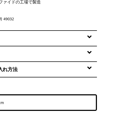
ファイドの工場で製造
 Summit Blue
 49032
入れ方法
cm