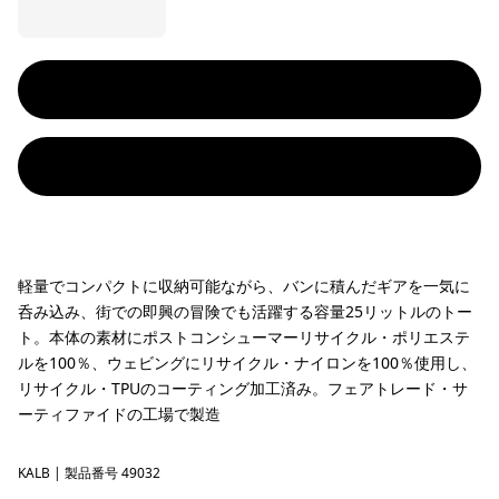
軽量でコンパクトに収納可能ながら、バンに積んだギアを一気に
呑み込み、街での即興の冒険でも活躍する容量25リットルのトー
ト。本体の素材にポストコンシューマーリサイクル・ポリエステ
ルを100％、ウェビングにリサイクル・ナイロンを100％使用し、
リサイクル・TPUのコーティング加工済み。フェアトレード・サ
ーティファイドの工場で製造
KALB
Kaleido: Black
| 製品番号 49032