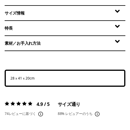
サイズ情報
特長
素材／お手入れ方法
28ｘ41ｘ20cm
4.9 / 5
サイズ通り
評価:
4.9 / 5
74レビューに基づく
88%
レビュアーのうち