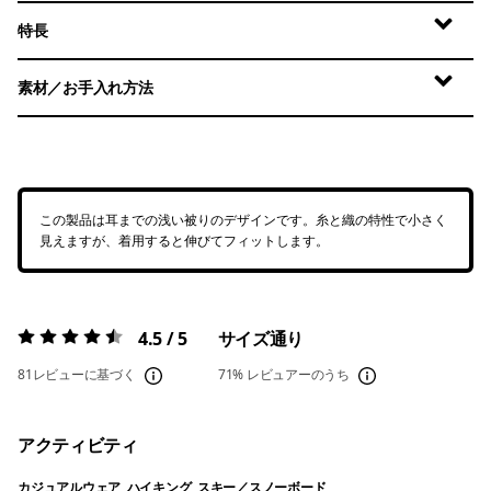
特長
素材／お手入れ方法
この製品は耳までの浅い被りのデザインです。糸と織の特性で小さく
見えますが、着用すると伸びてフィットします。
4.5 / 5
サイズ通り
評価:
4.5 / 5
81レビューに基づく
71%
レビュアーのうち
アクティビティ
カジュアルウェア, ハイキング, スキー／スノーボード