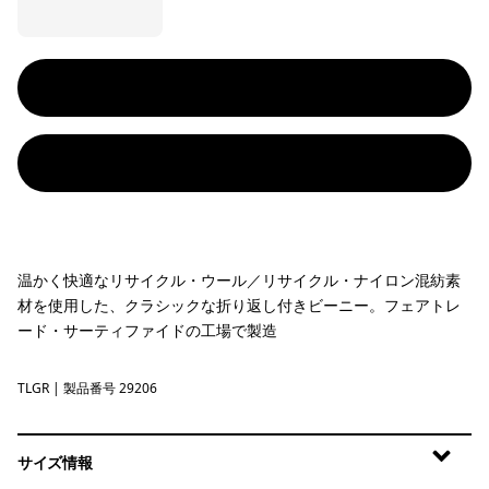
温かく快適なリサイクル・ウール／リサイクル・ナイロン混紡素
材を使用した、クラシックな折り返し付きビーニー。フェアトレ
ード・サーティファイドの工場で製造
TLGR
Treeline Green
| 製品番号 29206
サイズ情報