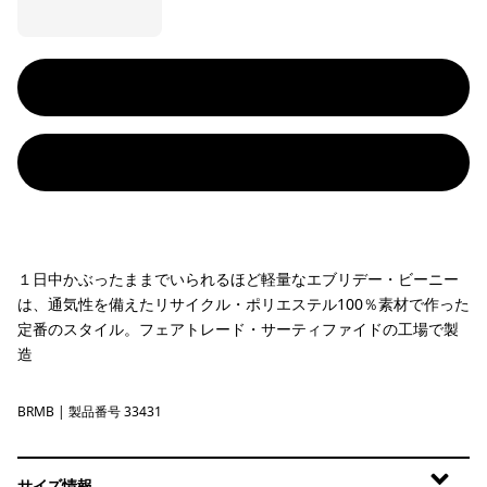
１日中かぶったままでいられるほど軽量なエブリデー・ビーニー
は、通気性を備えたリサイクル・ポリエステル100％素材で作った
定番のスタイル。フェアトレード・サーティファイドの工場で製
造
BRMB
Berm Brown
| 製品番号 33431
サイズ情報