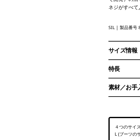
ネジがすべて
Silver
SIL
| 製品番号 8
サイズ情報
特長
素材／お手
４つのサイズ：
L (ブーツのサ