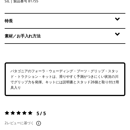
SIL
Silver
| 製品番号 81755
特長
素材／お手入れ方法
パタゴニアのフォーラ・ウェーディング・ブーツ・グリップ・スタッ
ド・トラクション・キットは、滑りやすく予測がつきにくい状況の川
でグリップ力を発揮。キットには説明書とスタッド26個と取り付け用
具入り
5 / 5
評価:
5 / 5
2レビューに基づく