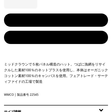
ミッドクラウンで５枚パネル構造のハット。つばに漁網をリサイ
クルした素材100％のネットプラスを使用し、本体はオーガニック
コットン素材100％のキャンバスを使用。フェアトレード・サーテ
ィファイドの工場で製造
WMCO
Water People Mark: Coriander Brown
| 製品番号 22545
サイズ情報