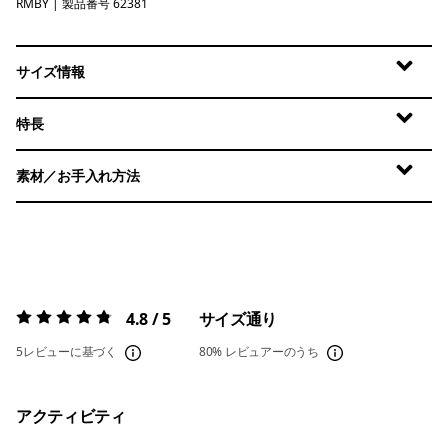
RMBY
Ridge Rise Moonlight: Buttercup Yellow
| 製品番号 62381
サイズ情報
特長
素材／お手入れ方法
4.8 / 5
サイズ通り
評価:
4.8 / 5
5レビューに基づく
80%
レビュアーのうち
アクティビティ