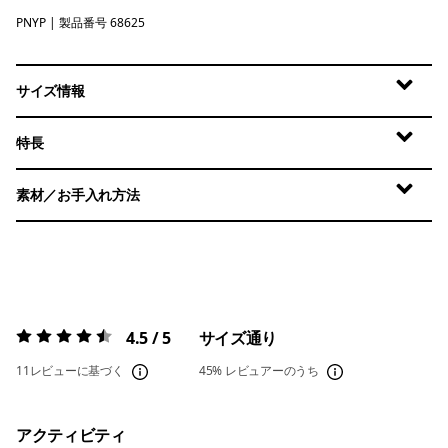
PNYP
Punchy Pink
| 製品番号 68625
サイズ情報
特長
素材／お手入れ方法
4.5 / 5
サイズ通り
評価:
4.5 / 5
11レビューに基づく
45%
レビュアーのうち
アクティビティ