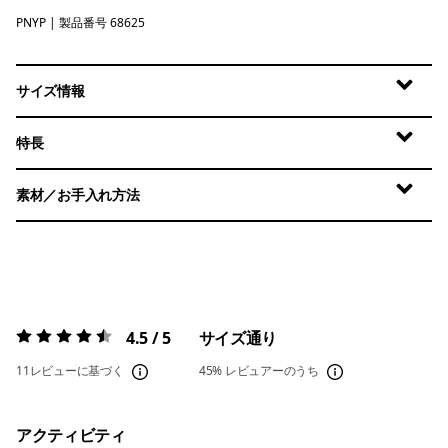
PNYP
Punchy Pink
| 製品番号 68625
サイズ情報
特長
素材／お手入れ方法
4.5 / 5
サイズ通り
評価:
4.5 / 5
11レビューに基づく
45%
レビュアーのうち
アクティビティ