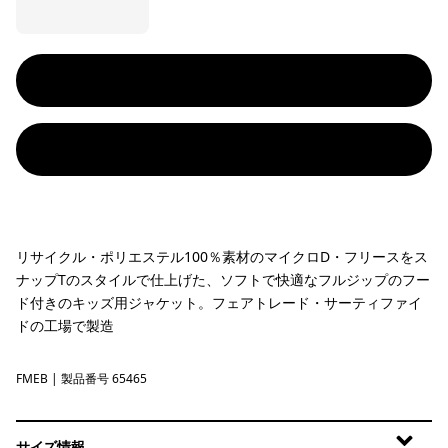
リサイクル・ポリエステル100％素材のマイクロD・フリースをス
ナップTのスタイルで仕上げた、ソフトで快適なフルジップのフー
ド付きのキッズ用ジャケット。フェアトレード・サーティファイ
ドの工場で製造
FMEB
Fitz Roy Massif: Eddy Blue
| 製品番号 65465
サイズ情報