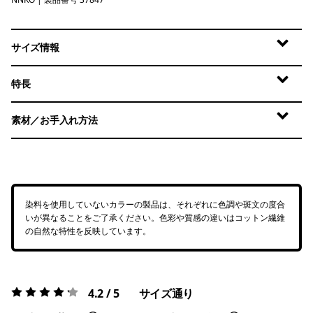
New Navy: Kaleido
サイズ情報
特長
素材／お手入れ方法
染料を使用していないカラーの製品は、それぞれに色調や斑文の度合
いが異なることをご了承ください。色彩や質感の違いはコットン繊維
の自然な特性を反映しています。
4.2 / 5
サイズ通り
評価:
4.2 / 5