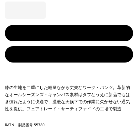
膝の生地を二重にした軽量ながら丈夫なワーク・パンツ。革新的
なオールシーズンズ・キャンバス素材はタフなうえに新品でもは
き慣れたように快適で、温暖な天候下での作業に欠かせない通気
性を提供。フェアトレード・サーティファイドの工場で製造
RATN
Rattan
| 製品番号 55780