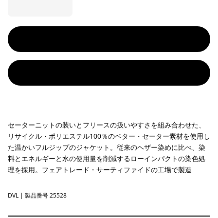
セーターニットの装いとフリースの扱いやすさを組み合わせた、
リサイクル・ポリエステル100％のベター・セーター素材を使用し
た温かいフルジップのジャケット。従来のヘザー染めに比べ、染
料とエネルギーと水の使用量を削減するローインパクトの染色処
理を採用。フェアトレード・サーティファイドの工場で製造
DVL
Dried Vanilla
| 製品番号 25528