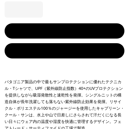
パタゴニア製品の中で最もサンプロテクションに優れたテクニカ
ル・Tシャツで、UPF（紫外線防止指数）40+のUVプロテクション
を提供しながら吸湿発散性と速乾性を発揮。シングルニットの構
造自体が長年洗濯しても落ちない紫外線防止効果を発揮。リサイ
クル・ポリエステル100％のジャージーを使用したキャプリーン・
クール・サンは、水上や山で日差しにさらされて汗だくになる長
い日々にウェア内の温度や湿度を快適に管理するデザイン。フェ
アトレード・サーティファイドの工場で製造