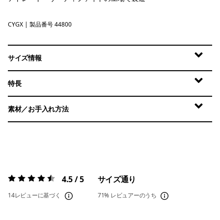
CYGX
Canopy Green - Light Canopy Green X-Dye
| 製品番号 44800
サイズ情報
特長
素材／お手入れ方法
4.5 / 5
サイズ通り
評価:
4.5 / 5
14レビューに基づく
71%
レビュアーのうち