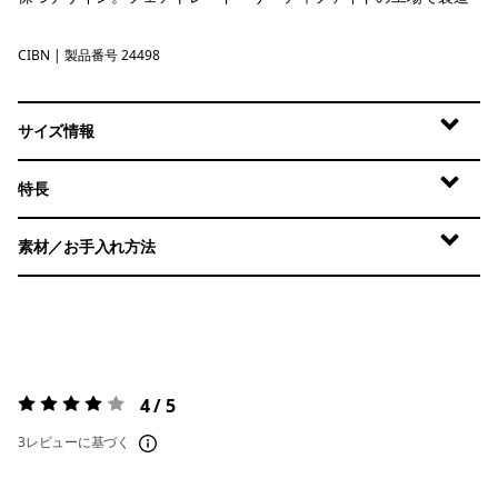
CIBN
Cinnamon Brown
| 製品番号 24498
サイズ情報
特長
素材／お手入れ方法
4 / 5
評価:
4 / 5
3レビューに基づく