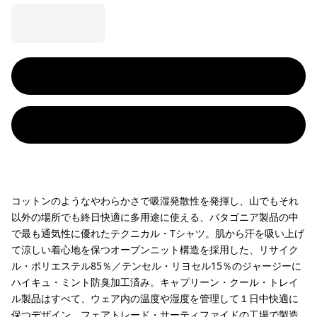
コットンのようなやわらかさで吸湿発散性を発揮し、山でもそれ
以外の場所でも終日快適に多用途に使える、パタゴニア製品の中
で最も通気性に優れたテクニカル・Tシャツ。肌から汗を吸い上げ
て涼しい着心地を保つオープンニット構造を採用した、リサイク
ル・ポリエステル85％／テンセル・リヨセル15％のジャージーに
ハイキュ・ミント防臭加工済み。キャプリーン・クール・トレイ
ル製品はすべて、ウェア内の温度や湿度を管理して１日中快適に
保つデザイン。フェアトレード・サーティファイドの工場で製造