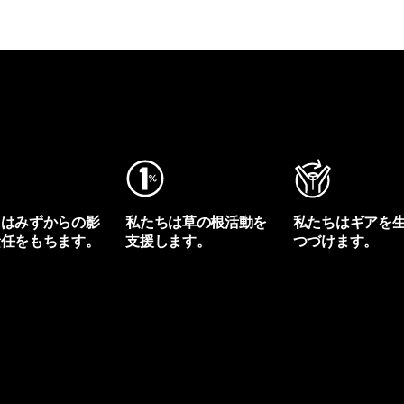
ちはみずからの影
私たちは草の根活動を
私たちはギアを
責任をもちます。
支援します。
つづけます。
プリントを見る
アクティビズムを見る
Worn Wearを見る