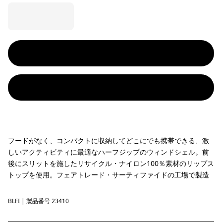
フードがなく、コンパクトに収納してどこにでも携帯できる、激
しいアクティビティに最適なハーフジップのウィンドシェル。前
後にスリットを施したリサイクル・ナイロン100％素材のリップス
トップを使用。フェアトレード・サーティファイドの工場で製造
BLFI
Black w/Berry Fig
| 製品番号 23410