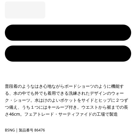
普段着のようなはき心地ながらボードショーツのように機能す
る、水の中でも外でも着用できる洗練されたデザインのウォー
ク・ショーツ。水はけのよいポケットをサイドとヒップに２つず
つ備え、うち１つにはキーループ付き。ウエストから裾までの長
さ46cm。フェアトレード・サーティファイドの工場で製造
BSNG
Basin Green
| 製品番号 86476