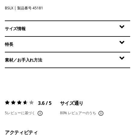
BSLX
Blue Sage - Light Blue Sage X-Dye
| 製品番号 45181
サイズ情報
特長
素材／お手入れ方法
3.6 / 5
サイズ通り
評価:
3.6 / 5
5レビューに基づく
80%
レビュアーのうち
アクティビティ