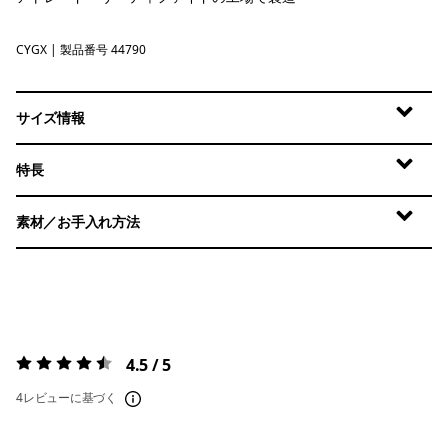
CYGX
Canopy Green - Light Canopy Green X-Dye
| 製品番号 44790
サイズ情報
特長
素材／お手入れ方法
4.5 / 5
評価:
4.5 / 5
4レビューに基づく