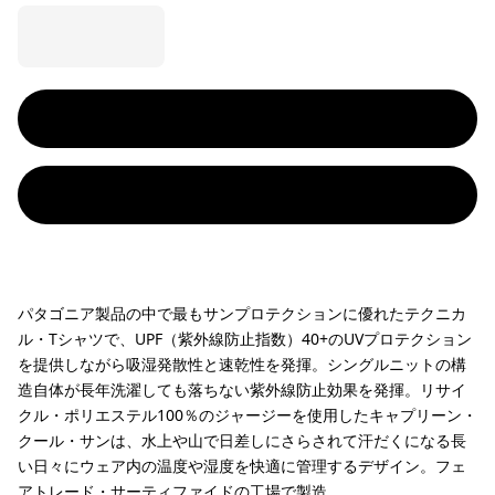
パタゴニア製品の中で最もサンプロテクションに優れたテクニカ
ル・Tシャツで、UPF（紫外線防止指数）40+のUVプロテクション
を提供しながら吸湿発散性と速乾性を発揮。シングルニットの構
造自体が長年洗濯しても落ちない紫外線防止効果を発揮。リサイ
クル・ポリエステル100％のジャージーを使用したキャプリーン・
クール・サンは、水上や山で日差しにさらされて汗だくになる長
い日々にウェア内の温度や湿度を快適に管理するデザイン。フェ
アトレード・サーティファイドの工場で製造