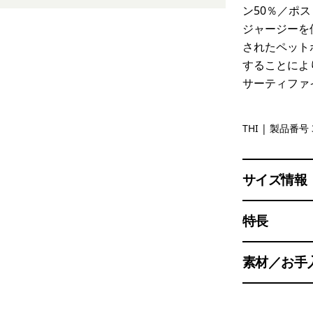
ン50％／ポ
ジャージーを
されたペット
することによ
サーティファ
Thin Ice
THI
| 製品番号 
サイズ情報
特長
素材／お手