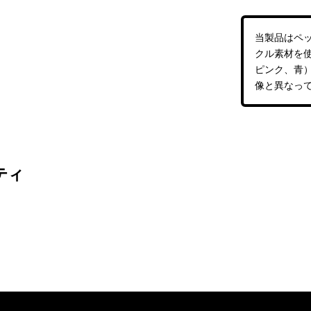
当製品はペ
クル素材を
ピンク、青
像と異なっ
ティ