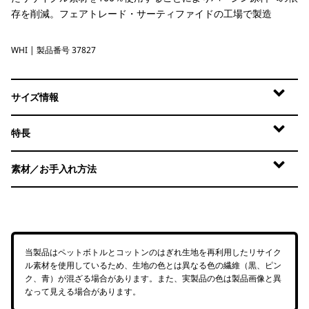
存を削減。フェアトレード・サーティファイドの工場で製造
WHI
White
| 製品番号 37827
サイズ情報
特長
素材／お手入れ方法
当製品はペットボトルとコットンのはぎれ生地を再利用したリサイク
ル素材を使用しているため、生地の色とは異なる色の繊維（黒、ピン
ク、青）が混ざる場合があります。また、実製品の色は製品画像と異
なって見える場合があります。