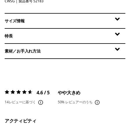
CWSG
Crossweave: Blue Sage
| 製品番号 52183
サイズ情報
特長
素材／お手入れ方法
4.6 / 5
やや大きめ
評価:
4.6 / 5
14レビューに基づく
50%
レビュアーのうち
アクティビティ