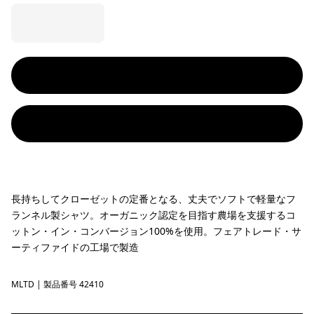
長持ちしてクローゼットの定番となる、丈夫でソフトで軽量なフ
ランネル製シャツ。オーガニック認定を目指す農場を支援するコ
ットン・イン・コンバージョン100%を使用。フェアトレード・サ
ーティファイドの工場で製造
MLTD
Melting Ombre: Den Brown
| 製品番号 42410