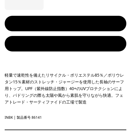
軽量で速乾性を備えたリサイクル・ポリエステル85％／ポリウレ
タン15％素材のストレッチ・ジャージーを使用した長袖のサーフ
用トップ。UPF（紫外線防止指数）40+のUVプロテクションによ
り、パドリングの際も太陽や風から素肌を守りながら快適。フェ
アトレード・サーティファイドの工場で製造
INBK
Ink Black
| 製品番号 86141