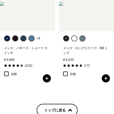
ショーツ／ショートパンツ
フリース
ジャケット＆ベスト
+9
すべて表示 (8)
メンズ・バギーズ・ショーツ ５
メンズ・ロングスリーブ・RØ ト
インチ
ップ
絞り込み
在庫のあるサイズ
¥ 9,900
¥ 8,250
レビュー
レビュー
(232
)
(17
)
絞り込み
在庫のあるカラー
評価: 4.5 / 5
評価: 4.7 / 5
比較
比較
絞り込み
スポーツ
絞り込み
特長
絞り込み
素材
トップに戻る