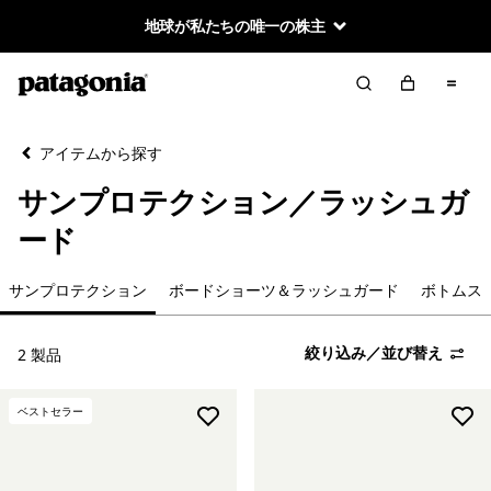
地球が私たちの唯一の株主
絞り込み／並び替え
クリア
並べ替え
アイテムから探す
絞り込み
カテゴリー
サンプロテクション／ラッシュガ
トップス
ード
Tシャツ
サンプロテクション
ボードショーツ＆ラッシュガード
ボトムス
帽子＆アクセサリー
絞り込み／並び替え
2 製品
ボードショーツ＆ラッシュガード
ベストセラー
ボトムス