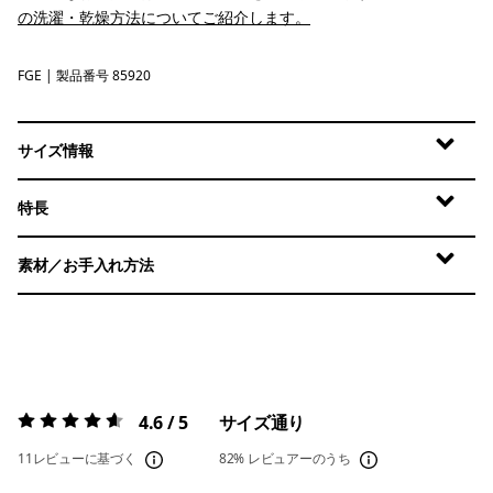
の洗濯・乾燥方法についてご紹介します。
FGE
Forge Grey
| 製品番号 85920
サイズ情報
特長
素材／お手入れ方法
4.6 / 5
サイズ通り
評価:
4.6 / 5
11レビューに基づく
82%
レビュアーのうち