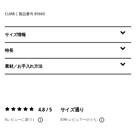
CLMB
Clement Blue
| 製品番号 85660
サイズ情報
特長
素材／お手入れ方法
4.8 / 5
サイズ通り
評価:
4.8 / 5
6レビューに基づく
83%
レビュアーのうち