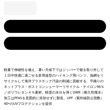
軽量で伸縮性を備え、暑い天候下ではジッパーで裾を取り外して
１日中快適に過ごせる多用途型のハイキング用パンツ。漁網をリ
サイクルして海洋プラスチック汚染の削減に貢献する、平織りの
ネットプラス・ポストコンシューマーリサイクル・ナイロン96％
／ポリウレタン４％素材。軽度の水分を弾くDWR（耐久性撥水）
加工はPFASを意図的に添加せずに製造。UPF（紫外線防止指数）
40+のUVプロテクションを提供