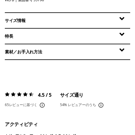
Wolf Brown
サイズ情報
特長
素材／お手入れ方法
4.5 / 5
サイズ通り
評価:
4.5 / 5
65レビューに基づく
54%
レビュアーのうち
アクティビティ