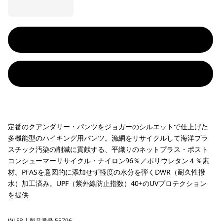
定番のクアンダリー・パンツをジョガーのシルエットで仕上げた
多機能型のハイキング用パンツ。漁網をリサイクルして海洋プラ
スチック汚染の削減に貢献する、平織りのネットプラス・ポスト
コンシューマーリサイクル・ナイロン96％／ポリウレタン４％素
材。PFASを意図的に添加せず軽度の水分を弾くDWR（耐久性撥
水）加工済み。UPF（紫外線防止指数）40+のUVプロテクション
を提供
WLFB
| 製品番号 55796