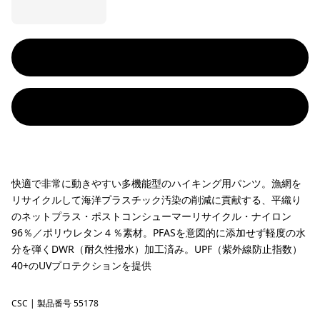
快適で非常に動きやすい多機能型のハイキング用パンツ。漁網を
リサイクルして海洋プラスチック汚染の削減に貢献する、平織り
のネットプラス・ポストコンシューマーリサイクル・ナイロン
96％／ポリウレタン４％素材。PFASを意図的に添加せず軽度の水
分を弾くDWR（耐久性撥水）加工済み。UPF（紫外線防止指数）
40+のUVプロテクションを提供
CSC
Classic Tan
| 製品番号 55178