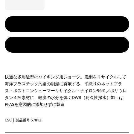
快適な多用途型のハイキング用ショーツ。漁網をリサイクルして
海洋プラスチック汚染の削減に貢献する、平織りのネットプラ
ス・ポストコンシューマーリサイクル・ナイロン96％／ポリウレ
タン４％素材に、軽度の水分を弾くDWR（耐久性撥水）加工は
PFASを意図的に添加せずに製造
CSC
Classic Tan
| 製品番号 57813